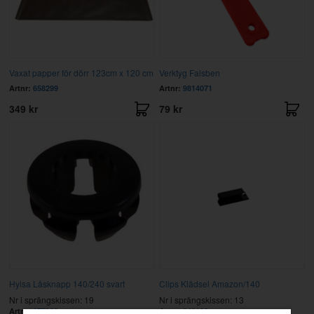
Vaxat papper för dörr 123cm x 120 cm
Verktyg Falsben
Artnr:
658299
Artnr:
9814071
349 kr
79 kr
Hylsa Låsknapp 140/240 svart
Clips Klädsel Amazon/140
Nr i sprängskissen: 19
Nr i sprängskissen: 13
Artnr:
677003
Artnr:
942188