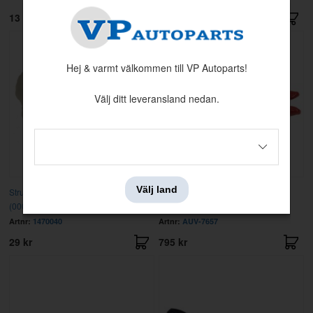
13 kr
15 kr
Hej & varmt välkommen till VP Autoparts!
Välj ditt leveransland nedan.
Välj land
Strumpa för klädselmontering
Tång Hog Ring Heavy Duty
(000306)
Artnr:
1470040
Artnr:
AUV-7657
29 kr
795 kr