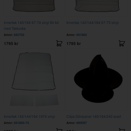
Innertak 140/164 67-74 vinyl för bil
Innertak 142/144/164 67-73 vinyl
med Taklucka
Artnr:
692702
Artnr:
691865
1795 kr
1795 kr
Innertak 142/144/164 1974 vinyl
Clips Dörrpanel 140/164/240 svart
Artnr:
691865-74
Artnr:
680097