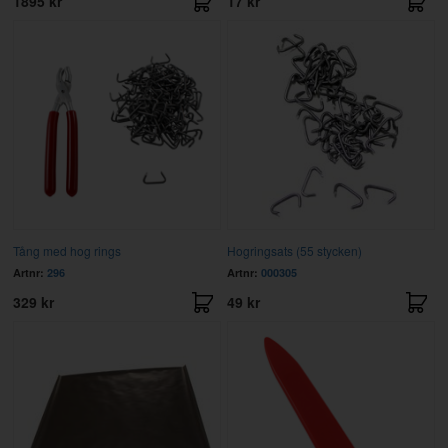
1895 kr
17 kr
Tång med hog rings
Hogringsats (55 stycken)
Artnr:
296
Artnr:
000305
329 kr
49 kr