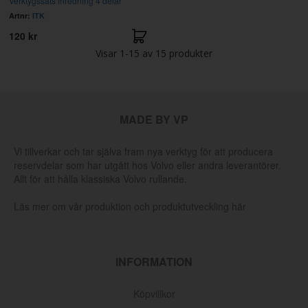
Verktygssats inredning 4 delar
Artnr:
ITK
120 kr
Visar
1-15
av
15
produkter
MADE BY VP
Vi tillverkar och tar själva fram nya verktyg för att producera
reservdelar som har utgått hos Volvo eller andra leverantörer.
Allt för att hålla klassiska Volvo rullande.
Läs mer om vår produktion och produktutveckling här
INFORMATION
Köpvillkor