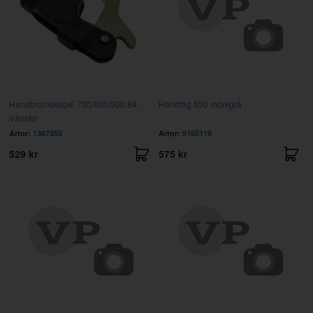
Handbromskabel 700/800/900 84-
Handtag 850 mörkgrå
Vänster
Artnr:
1387253
Artnr:
9165119
529 kr
575 kr