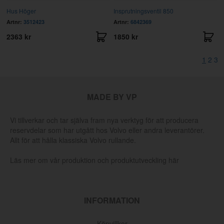
Hus Höger
Insprutningsventil 850
Artnr:
3512423
Artnr:
6842369
2363 kr
1850 kr
1
2
3
MADE BY VP
Vi tillverkar och tar själva fram nya verktyg för att producera
reservdelar som har utgått hos Volvo eller andra leverantörer.
Allt för att hålla klassiska Volvo rullande.
Läs mer om vår produktion och produktutveckling här
INFORMATION
Köpvillkor