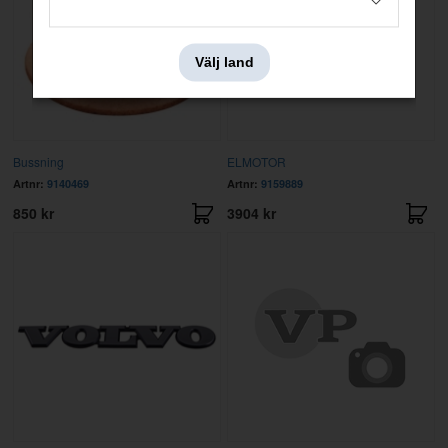
Välj land
Bussning
ELMOTOR
Artnr:
9140469
Artnr:
9159889
850 kr
3904 kr