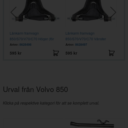
Länkarm framvagn
Länkarm framvagn
Kons
850/S70/V70/C70 Höger (för
850/S70/V70/C70 Vänster
850
turbo/dieselbil)
Artnr:
8628498
Artnr:
8628497
Artn
595 kr
595 kr
495
Urval från Volvo 850
Klicka på respektive kategori för att se komplett urval.