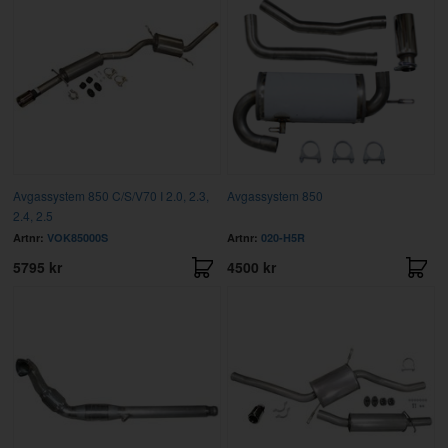
Avgassystem 850 C/S/V70 I 2.0, 2.3,
Avgassystem 850
2.4, 2.5
Artnr:
VOK85000S
Artnr:
020-H5R
5795 kr
4500 kr