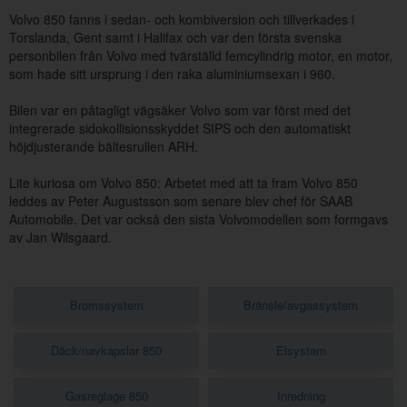
Volvo 850 fanns i sedan- och kombiversion och tillverkades i
Torslanda, Gent samt i Halifax och var den första svenska
personbilen från Volvo med tvärställd femcylindrig motor, en motor,
som hade sitt ursprung i den raka aluminiumsexan i 960.
Bilen var en påtagligt vägsäker Volvo som var först med det
integrerade sidokollisionsskyddet SIPS och den automatiskt
höjdjusterande bältesrullen ARH.
Lite kuriosa om Volvo 850: Arbetet med att ta fram Volvo 850
leddes av Peter Augustsson som senare blev chef för SAAB
Automobile. Det var också den sista Volvomodellen som formgavs
av Jan Wilsgaard.
Bromssystem
Bränsle/avgassystem
Däck/navkapslar 850
Elsystem
Gasreglage 850
Inredning