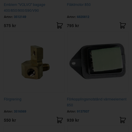
Emblem "VOLVO" bagage
Fläktmotor 850
400/850/900/S90/V90
Artnr:
3512149
Artnr:
6820812
575 kr
795 kr
Förgrening
Förkopplingsmotstånd värmeelement
850
Artnr:
3516569
Artnr:
9137937
550 kr
939 kr