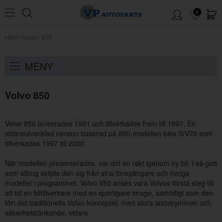
0
Hem
/
Volvo
/
850
MENY
Volvo 850
Volvo 850 lanserades 1991 och tillverkades fram till 1997. En
vidareutvecklad version baserad på 850-modellen blev S/V70 som
tillverkades 1997 till 2000.
När modellen presenterades, var det en rakt igenom ny bil. I så gott
som allting skiljde den sig från sina föregångare och övriga
modeller i programmet. Volvo 850 anses vara Volvos första steg till
att bli en biltillverkare med en sportigare image, samtidigt som den
fört det traditionella Volvo-konceptet, med stora lastutrymmen och
säkerhetstänkande, vidare.