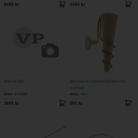
9495 kr
6495 kr
Bakruta 850
Blomvas till instrumentbräda med
sugkopp
Artnr:
9133445
Artnr:
1011
3695 kr
595 kr