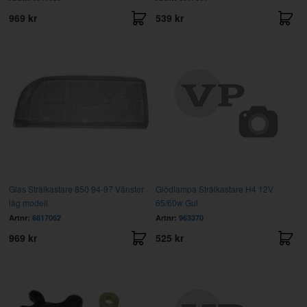
969 kr
539 kr
Glas Strålkastare 850 94-97 Vänster
Glödlampa Strålkastare H4 12V
låg modell
65/60w Gul
Artnr:
6817062
Artnr:
963370
969 kr
525 kr