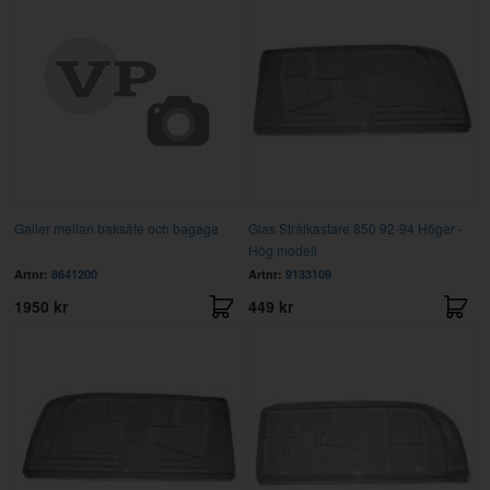
Galler mellan baksäte och bagage
Glas Strålkastare 850 92-94 Höger -
Hög modell
Artnr:
8641200
Artnr:
9133109
1950 kr
449 kr