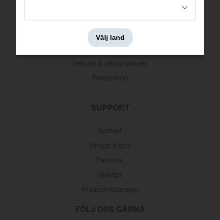
Köpvillkor
Betalningsinformation
Välj land
Leveransinformation
Returer & reklamationer
Presentkort
SUPPORT
Kontakt
Vanliga frågor
Personal
Mektips
Prislistor/kataloger
FÖLJ OSS GÄRNA