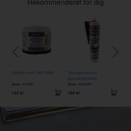
Rekommenderat för dig
Oljefilter Volvo 1962-1998
Tätningsmassa för
Kopp
glasruta/gummilist
lage
Artnr:
3517857
Artnr:
HG25260
Artn
145 kr
150 kr
205