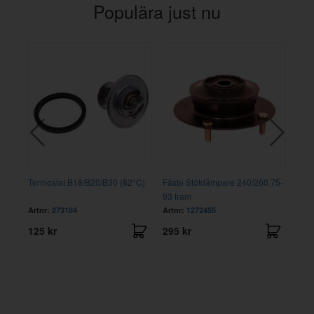
Populära just nu
,
Termostat B18/B20/B30 (82°C)
Fäste Stötdämpare 240/260 75-
Karo
93 fram
Artnr:
273164
Artnr:
1272455
Artn
125 kr
295 kr
175