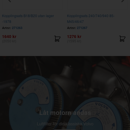
Kopplingsats B18/B20 utan lager
Kopplingsats 240/740/940 85-
-1978
M45/46/47
Artnr:
271263
Artnr:
271267
1640 kr
1276 kr
(2050 kr)
(1595 kr)
Låt motorn andas
Luftfilter för din klassiska Volvo