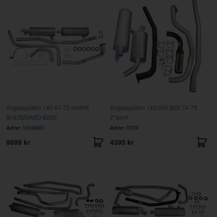
Avgassystem 140 67-73 rostfritt
Avgassystem 140/240 B20 74-75
B18/B20ABD B20E
2"sport
Artnr:
VO40001
Artnr:
072K
8699 kr
4395 kr