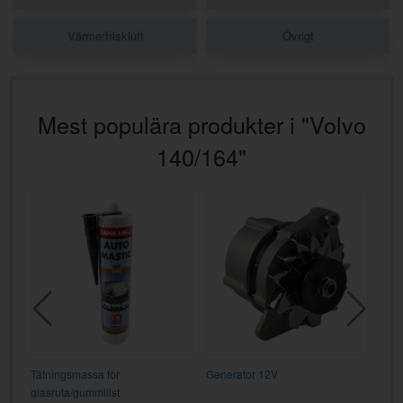
Värme/friskluft
Övrigt
Mest populära produkter i "Volvo
140/164"
Tätningsmassa för
Generator 12V
Term
glasruta/gummilist