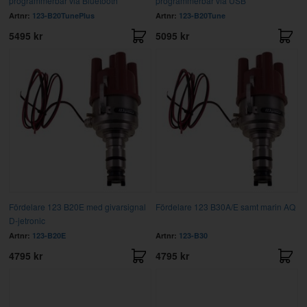
programmerbar via Bluetooth
programmerbar via USB
Artnr:
123-B20TunePlus
Artnr:
123-B20Tune
5495 kr
5095 kr
Fördelare 123 B20E med givarsignal
Fördelare 123 B30A/E samt marin AQ
D-jetronic
Artnr:
123-B20E
Artnr:
123-B30
4795 kr
4795 kr