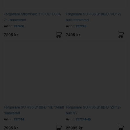
Förgasare Stromberg 175 CDI B30A
Förgasare SU HS6 B18B/D "KD" 2-
71- renoverad
bult renoverad
Artnr:
237480
Artnr:
237245
7295 kr
7495 kr
Förgasare SU HS6 B18B/D "KD"3-bult
Förgasare SU HS6 B18B/D "ZH" 2-
renoverad
bult NY
Artnr:
237314
Artnr:
237244-45
7995 kr
25995 kr