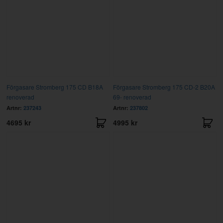
Förgasare Stromberg 175 CD B18A
Förgasare Stromberg 175 CD-2 B20A
renoverad
69- renoverad
Artnr:
237243
Artnr:
237802
4695 kr
4995 kr