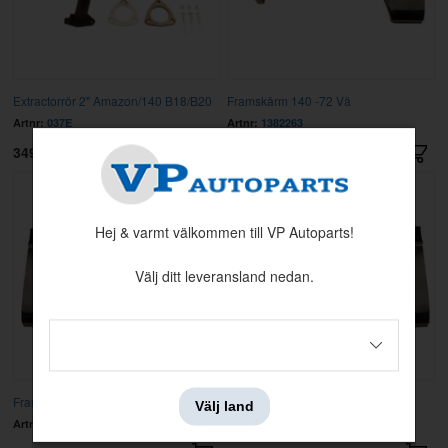
Extractorrör 2" Amazon/140 B18/B20
Framskärm 140 -72 Vä
Artnr:
037E
Artnr:
1382263
3495 kr
4751 kr
Hej & varmt välkommen till VP Autoparts!
Välj ditt leveransland nedan.
Framskärm 140 73- Hö
Framskärm 140 73- Vä
Välj land
Artnr:
1382272
Artnr:
1382271