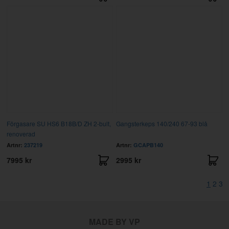
Förgasare SU HS6 B18B/D ZH 2-bult,
Gangsterkeps 140/240 67-93 blå
renoverad
Artnr:
237219
Artnr:
GCAPB140
7995 kr
2995 kr
1
2
3
MADE BY VP