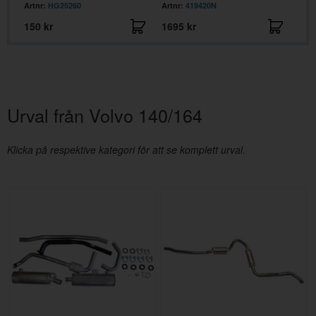
Artnr:
HG25260
Artnr:
419420N
Artn
150 kr
1695 kr
195
Urval från Volvo 140/164
Klicka på respektive kategori för att se komplett urval.