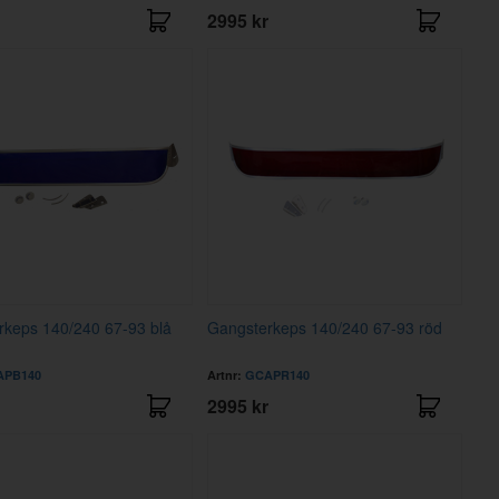
2995 kr
rkeps 140/240 67-93 blå
Gangsterkeps 140/240 67-93 röd
APB140
Artnr:
GCAPR140
2995 kr