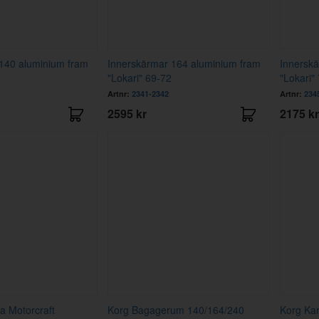
140 aluminium fram
Innerskärmar 164 aluminium fram
Innersk
"Lokari" 69-72
"Lokari"
Artnr:
2341-2342
Artnr:
234
2595 kr
2175 kr
a Motorcraft
Korg Bagagerum 140/164/240
Korg Ka