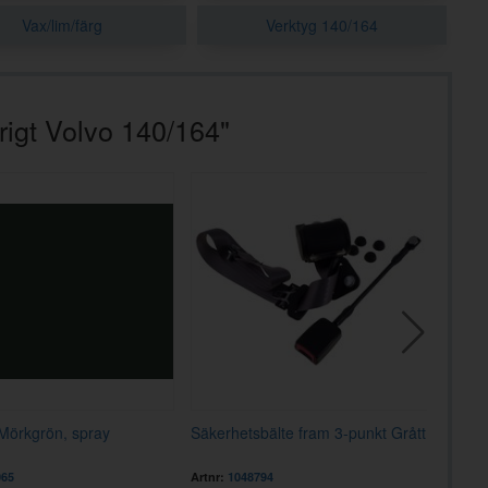
Vax/lim/färg
Verktyg 140/164
rigt Volvo 140/164"
Mörkgrön, spray
Säkerhetsbälte fram 3-punkt Grått
Säkerh
frams
065
Artnr:
1048794
Artnr:
1