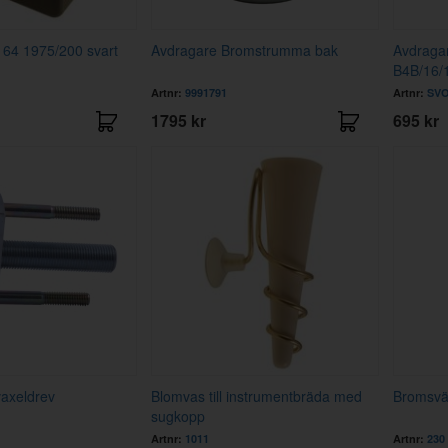
64 1975/200 svart
Avdragare Bromstrumma bak
Avdraga
B4B/16/
Artnr:
9991791
Artnr:
SVO
1795 kr
695 kr
axeldrev
Blomvas till instrumentbräda med
Bromsvät
sugkopp
Artnr:
1011
Artnr:
230