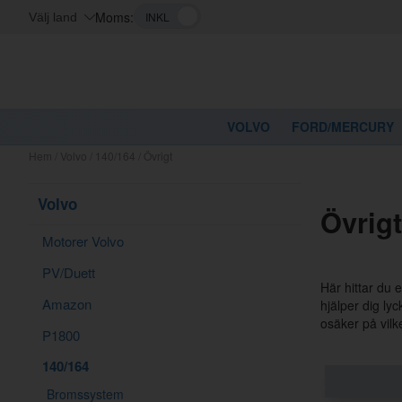
Moms:
Välj land
VOLVO
FORD/MERCURY
Hem
/
Volvo
/
140/164
/
Övrigt
Volvo
Övrigt
Motorer Volvo
PV/Duett
Här hittar du 
Amazon
hjälper dig ly
osäker på vilk
P1800
140/164
Bromssystem