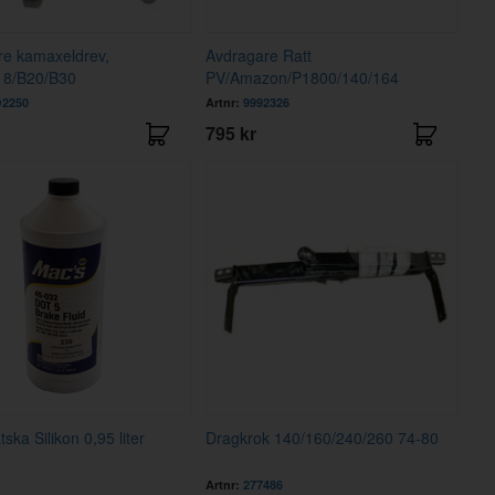
re kamaxeldrev,
Avdragare Ratt
18/B20/B30
PV/Amazon/P1800/140/164
2250
Artnr:
9992326
795 kr
ska Silikon 0,95 liter
Dragkrok 140/160/240/260 74-80
Artnr:
277486