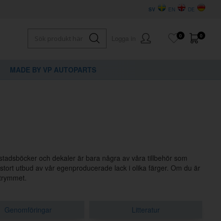
SV
EN
DE
0
0
Logga in
MADE BY VP AUTOPARTS
kstadsböcker och dekaler är bara några av våra tillbehör som
t stort utbud av vår egenproducerade lack i olika färger. Om du är
utrymmet.
Genomföringar
Litteratur