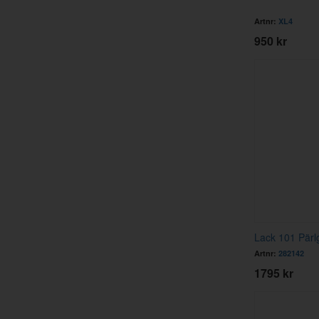
Artnr:
XL4
950 kr
Lack 101 Pärl
Artnr:
282142
1795 kr