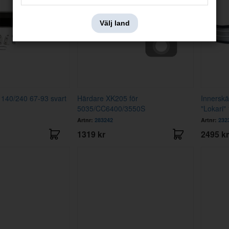
Välj land
140/240 67-93 svart
Härdare XK205 för
Innersk
5035/CC6400/3550S
"Lokari"
Artnr:
283242
Artnr:
232
1319 kr
2495 kr