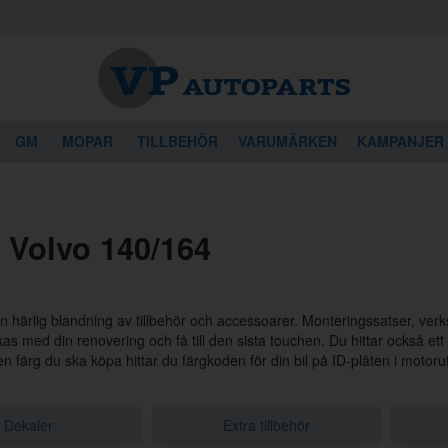
GM
MOPAR
TILLBEHÖR
VARUMÄRKEN
KAMPANJER
 Volvo 140/164
en härlig blandning av tillbehör och accessoarer. Monteringssatser, ver
ckas med din renovering och få till den sista touchen. Du hittar också et
en färg du ska köpa hittar du färgkoden för din bil på ID-plåten i motor
Dekaler
Extra tillbehör