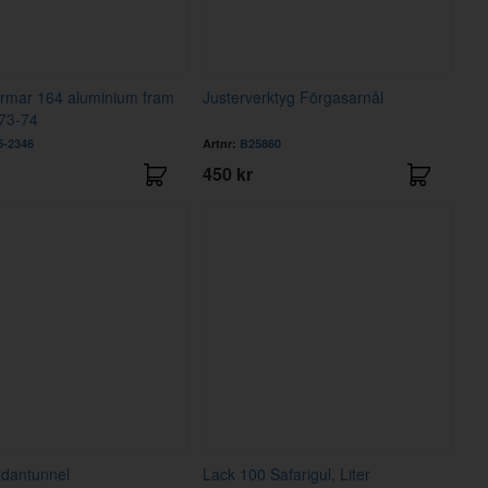
ärmar 164 aluminium fram
Justerverktyg Förgasarnål
 73-74
5-2346
Artnr:
B25860
450 kr
rdantunnel
Lack 100 Safarigul, Liter