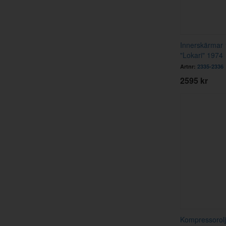
Innerskärmar 
"Lokari" 1974
Artnr:
2335-2336
2595 kr
Kompressorolj