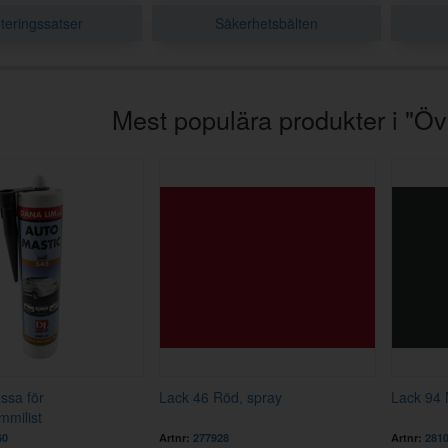
teringssatser
Säkerhetsbälten
Mest populära produkter i "Öv
ssa för
Lack 46 Röd, spray
Lack 94 
mmilist
60
Artnr:
277928
Artnr:
281