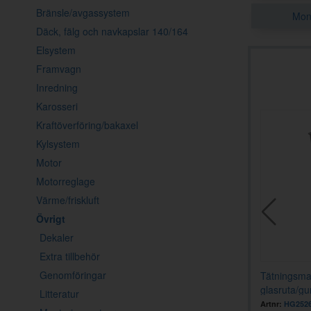
Bränsle/avgassystem
Mon
Däck, fälg och navkapslar 140/164
Elsystem
Framvagn
Inredning
Karosseri
Kraftöverföring/bakaxel
Kylsystem
Motor
Motorreglage
Värme/friskluft
Övrigt
Dekaler
Extra tillbehör
Genomföringar
nblå, spray
Lack 31 Midnattsblå, spray
Tätningsma
glasruta/gu
Litteratur
Artnr:
277926
Artnr:
HG252