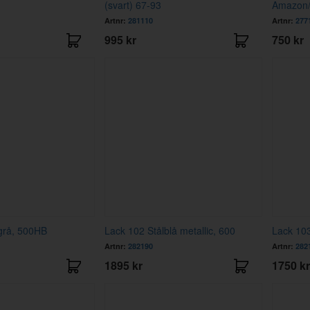
(svart) 67-93
Amazon/
Artnr:
281110
Artnr:
277
995 kr
750 kr
grå, 500HB
Lack 102 Stålblå metallic, 600
Lack 103
Artnr:
282190
Artnr:
282
1895 kr
1750 kr