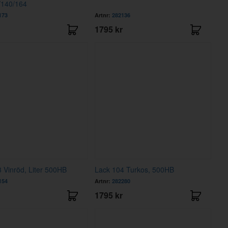
140/164
173
Artnr:
282136
1795 kr
 Vinröd, Liter 500HB
Lack 104 Turkos, 500HB
154
Artnr:
282280
1795 kr