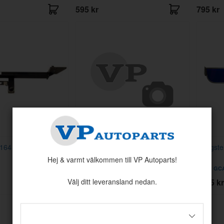
595 kr
795 kr
/164 67-73
Dragstång säkerhetsbälte bakre
Gangste
145
Hej & varmt välkommen till VP Autoparts!
Artnr:
1221165
Artnr:
GC
599 kr
2995 kr
Välj ditt leveransland nedan.