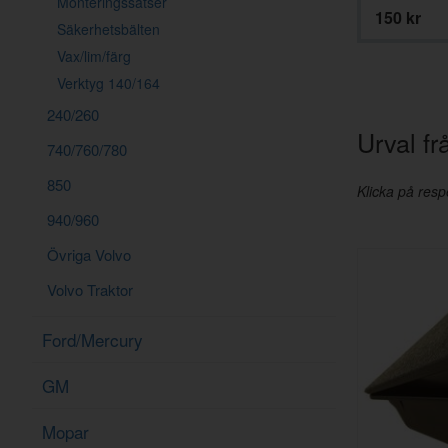
Monteringssatser
375 kr
150 kr
Säkerhetsbälten
Vax/lim/färg
Verktyg 140/164
240/260
Urval fr
740/760/780
850
Klicka på respe
940/960
Övriga Volvo
Volvo Traktor
Ford/Mercury
GM
Mopar