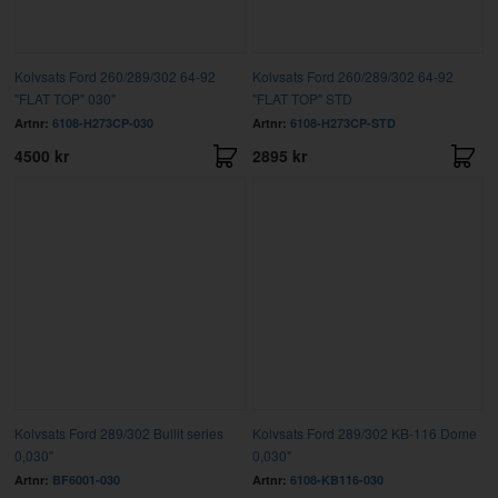
Kolvsats Ford 260/289/302 64-92
Kolvsats Ford 260/289/302 64-92
"FLAT TOP" 030"
"FLAT TOP" STD
Artnr:
6108-H273CP-030
Artnr:
6108-H273CP-STD
4500 kr
2895 kr
Kolvsats Ford 289/302 Bullit series
Kolvsats Ford 289/302 KB-116 Dome
0,030"
0,030"
Artnr:
BF6001-030
Artnr:
6108-KB116-030