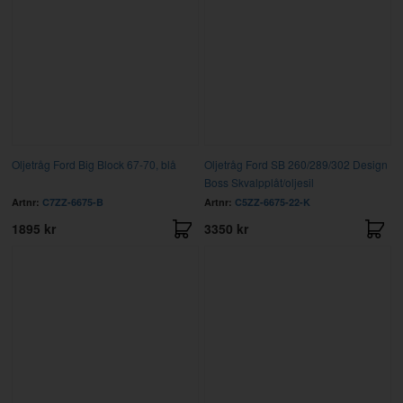
Oljetråg Ford Big Block 67-70, blå
Oljetråg Ford SB 260/289/302 Design
Boss Skvalpplåt/oljesil
Artnr:
C7ZZ-6675-B
Artnr:
C5ZZ-6675-22-K
1895 kr
3350 kr