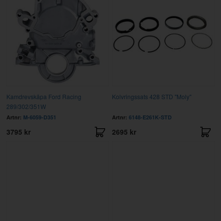
Kamdrevskåpa Ford Racing
Kolvringssats 428 STD "Moly"
289/302/351W
Artnr:
M-6059-D351
Artnr:
6148-E261K-STD
3795 kr
2695 kr