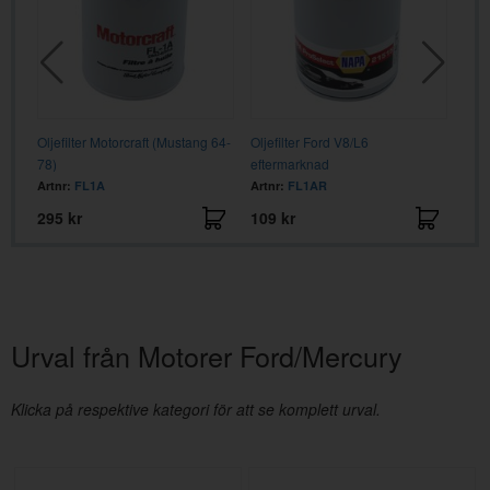
2
Oljefilter Motorcraft (Mustang 64-
Oljefilter Ford V8/L6
Rör 
78)
eftermarknad
Artnr:
FL1A
Artnr:
FL1AR
Artn
295 kr
109 kr
295
Urval från Motorer Ford/Mercury
Klicka på respektive kategori för att se komplett urval.