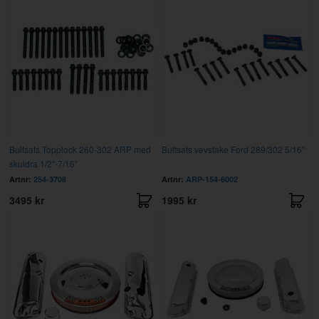
Bultsats Topplock 260-302 ARP med
Bultsats vevstake Ford 289/302 5/16"
skuldra 1/2"-7/16"
Artnr:
254-3708
Artnr:
ARP-154-6002
3495 kr
1995 kr