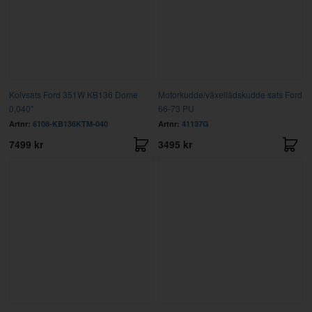
Kolvsats Ford 351W KB136 Dome
Motorkudde/växellådskudde sats Ford
0,040"
66-73 PU
Artnr:
6108-KB136KTM-040
Artnr:
41137G
7499 kr
3495 kr