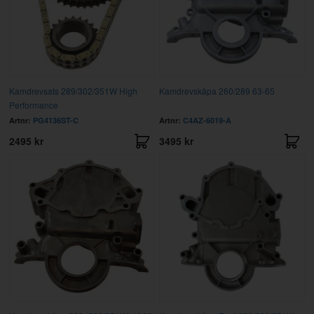
Kamdrevsats 289/302/351W High
Kamdrevskåpa 260/289 63-65
Performance
Artnr:
PG4136ST-C
Artnr:
C4AZ-6019-A
2495 kr
3495 kr