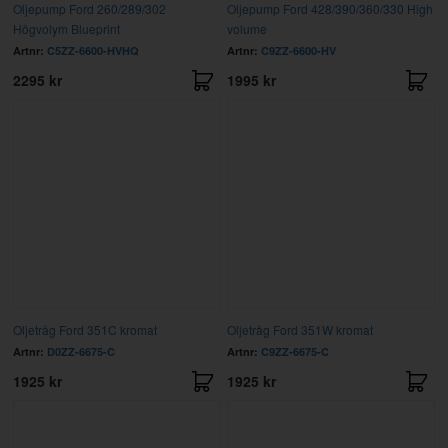
Oljepump Ford 260/289/302
Oljepump Ford 428/390/360/330 High
Högvolym Blueprint
volume
Artnr:
C5ZZ-6600-HVHQ
Artnr:
C9ZZ-6600-HV
2295 kr
1995 kr
Oljetråg Ford 351C kromat
Oljetråg Ford 351W kromat
Artnr:
D0ZZ-6675-C
Artnr:
C9ZZ-6675-C
1925 kr
1925 kr