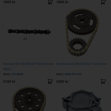
1895 kr
1890 kr
Kamaxel 351W 289/302 Performance
Kamdrevsats 260/289/302 True Roller
steg 2
Artnr:
CS1084R
Artnr:
6268-PG4135
2195 kr
2295 kr