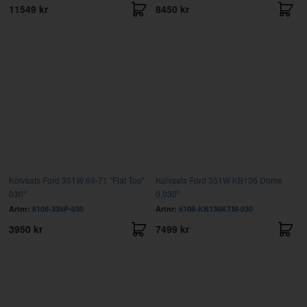
11549 kr
8450 kr
Kolvsats Ford 351W 69-71 "Flat Top"
Kolvsats Ford 351W KB136 Dome
030"
0,030"
Artnr:
6108-336P-030
Artnr:
6108-KB136KTM-030
3950 kr
7499 kr