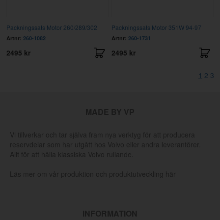
Packningssats Motor 260/289/302
Packningssats Motor 351W 94-97
Artnr:
260-1082
Artnr:
260-1731
2495 kr
2495 kr
1
2
3
MADE BY VP
Vi tillverkar och tar själva fram nya verktyg för att producera
reservdelar som har utgått hos Volvo eller andra leverantörer.
Allt för att hålla klassiska Volvo rullande.
Läs mer om vår produktion och produktutveckling här
INFORMATION