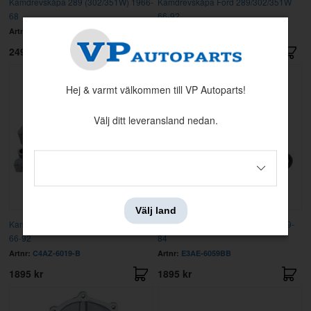
Kamdrevskåpa 289 (302/351W) 1966-
Kamdrevskåpa Ford 289/302/351W
68
66-92
Artnr:
ENG-000-409
Artnr:
C5OZ-6019-B
2495 kr
2495 kr
Hej & varmt välkommen till VP Autoparts!
Välj ditt leveransland nedan.
Välj land
Kamdrevskåpa Ford 289/302/351W
Kamdrevskåpa Ford 302/351 V8 69-
66-92
84
Artnr:
C4AZ-6019-B
Artnr:
E3AE-6059BB
1895 kr
1895 kr