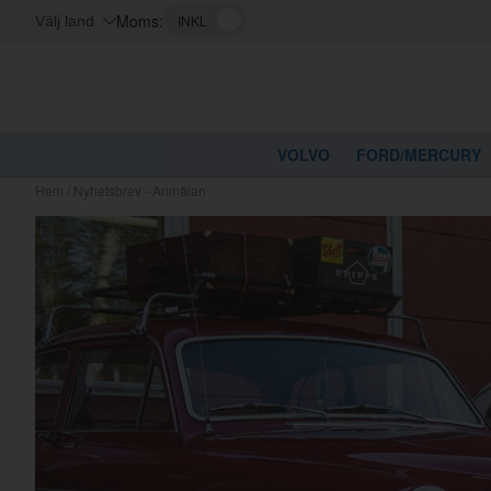
Moms:
Välj land
VOLVO
FORD/MERCURY
Hem
/
Nyhetsbrev - Anmälan