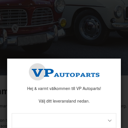
nmäl dig idag!
Hej & varmt välkommen till VP Autoparts!
Välj ditt leveransland nedan.
, smarta mektips och spännande fakta om din hobby – direkt i din inko
on tredje part. Läs mer i vår
integritetspolicy
↗
.
 som helst.