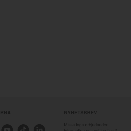
ÄRNA
NYHETSBREV
Missa inga erbjudanden,
information och nyttiga tips &