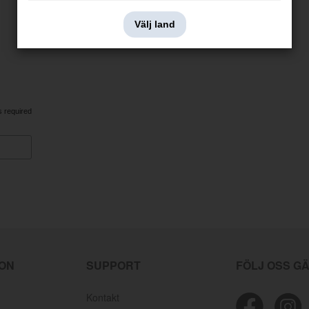
Välj land
s required
ION
SUPPORT
FÖLJ OSS G
Kontakt