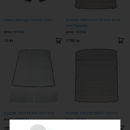
Hylsa Låsknapp 140/240 svart
Innertak 140/164 67-74 vinyl för bil
med Taklucka
Artnr:
677003
Artnr:
692702
13 kr
1795 kr
Innertak 142/144/164 1974 vinyl
Innertak 142/144/164 67-73 vinyl
Artnr:
691865-74
Artnr:
691865
1895 kr
1795 kr