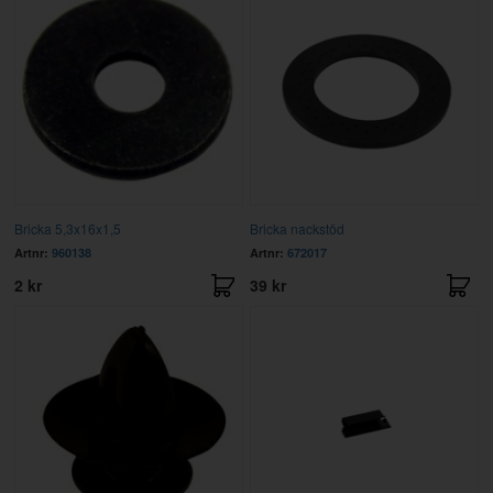
Bricka 5,3x16x1,5
Bricka nackstöd
Artnr:
960138
Artnr:
672017
2 kr
39 kr