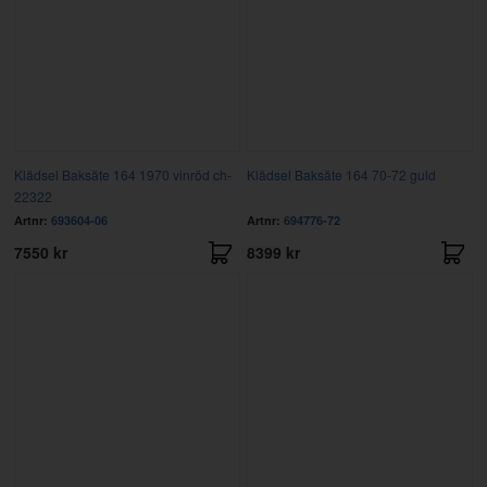
Klädsel Baksäte 164 1970 vinröd ch-
Klädsel Baksäte 164 70-72 guld
22322
Artnr:
693604-06
Artnr:
694776-72
7550 kr
8399 kr