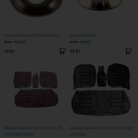
Karosseribricka (för paneler mm)
Karosseribricka
Artnr:
959058
Artnr:
959057
10 kr
35 kr
Klädsel Baksäte 140GL/164 70-74
Klädsel Baksäte 140GL/164 71- svart
vinröd ch# 22323-
ch 22323-