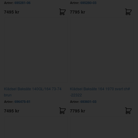
Artnr:
695281-06
Artnr:
695280-03
7495 kr
7795 kr
Klädsel Baksäte 140GL/164 73-74
Klädsel Baksäte 164 1970 svart ch#
brun
-22322
Artnr:
696475-81
Artnr:
693601-03
7495 kr
7795 kr