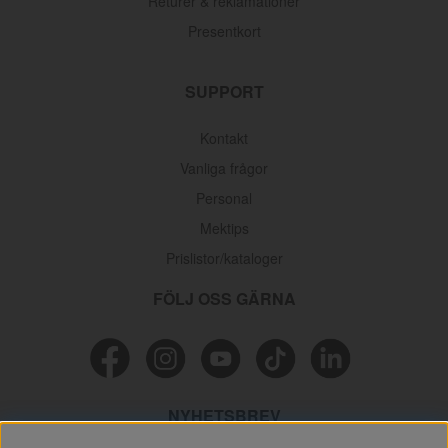
Returer & reklamationer
Presentkort
SUPPORT
Kontakt
Vanliga frågor
Personal
Mektips
Prislistor/kataloger
FÖLJ OSS GÄRNA
NYHETSBREV