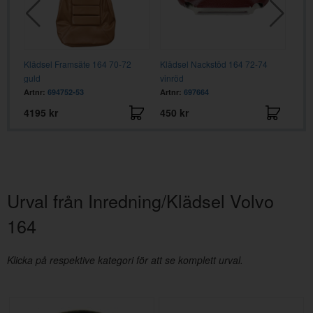
3-75
Klädsel Framsäte 164 70-72
Klädsel Nackstöd 164 72-74
Klä
guld
vinröd
guld
Artnr:
694752-53
Artnr:
697664
Artn
4195 kr
450 kr
450
Urval från Inredning/Klädsel Volvo
164
Klicka på respektive kategori för att se komplett urval.