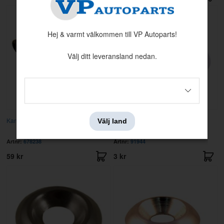
Hej & varmt välkommen till VP Autoparts!
Välj ditt leveransland nedan.
Kantskyddslist 140/160/240
Karosseribricka (för paneler mm)
Välj land
försänkt #6
Artnr:
678238
Artnr:
91944
59 kr
3 kr