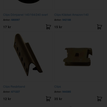
Clips Dörrpanel 140/164/240 svart
Clips Klädsel Amazon/140
Artnr:
680097
Artnr:
942188
17 kr
15 kr
Clips Resårband
Clips
Artnr:
671227
Artnr:
944385
12 kr
35 kr