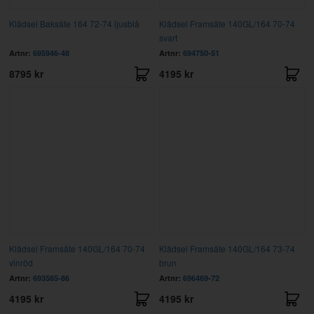
Klädsel Baksäte 164 72-74 ljusblå
Klädsel Framsäte 140GL/164 70-74
svart
Artnr:
695946-48
Artnr:
694750-51
8795 kr
4195 kr
Klädsel Framsäte 140GL/164 70-74
Klädsel Framsäte 140GL/164 73-74
vinröd
brun
Artnr:
693585-86
Artnr:
696469-72
4195 kr
4195 kr