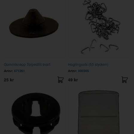
Gummiknapp Torpedfilt svart
Hogringsats (55 stycken)
Artnr:
671261
Artnr:
000305
25 kr
49 kr