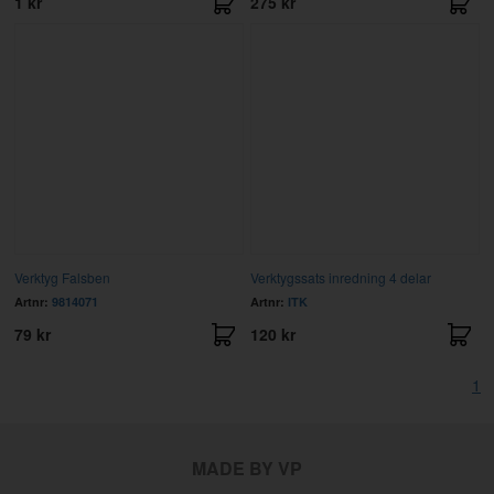
1 kr
275 kr
Verktyg Falsben
Verktygssats inredning 4 delar
Artnr:
9814071
Artnr:
ITK
79 kr
120 kr
1
MADE BY VP