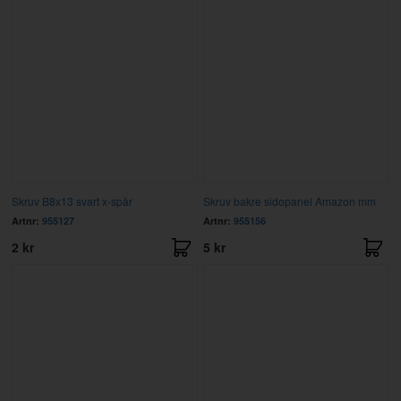
Skruv B8x13 svart x-spår
Skruv bakre sidopanel Amazon mm
Artnr:
955127
Artnr:
955156
2 kr
5 kr