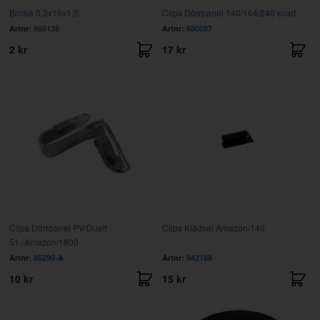
Bricka 5,3x16x1,5
Clips Dörrpanel 140/164/240 svart
Artnr:
960138
Artnr:
680097
2 kr
17 kr
Clips Dörrpanel PV/Duett
Clips Klädsel Amazon/140
51-/Amazon/1800
Artnr:
95290-A
Artnr:
942188
10 kr
15 kr