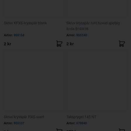
Skruv KFXS krysspår blank
Skruv krysspår runt huvud spetsig
ända B10X16
Artnr:
955154
Artnr:
955140
2 kr
2 kr
Skruv krysspår RXS svart
Taksprygel 145 NT
Artnr:
955137
Artnr:
678940