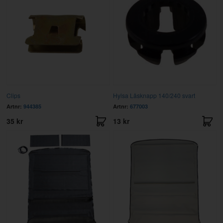
Clips
Hylsa Låsknapp 140/240 svart
Artnr:
944385
Artnr:
677003
35 kr
13 kr