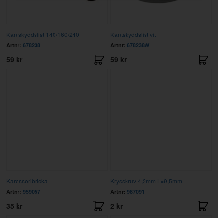
Kantskyddslist 140/160/240
Kantskyddslist vit
Artnr:
678238
Artnr:
678238W
59 kr
59 kr
Karosseribricka
Krysskruv 4,2mm L=9,5mm
Artnr:
959057
Artnr:
987091
35 kr
2 kr