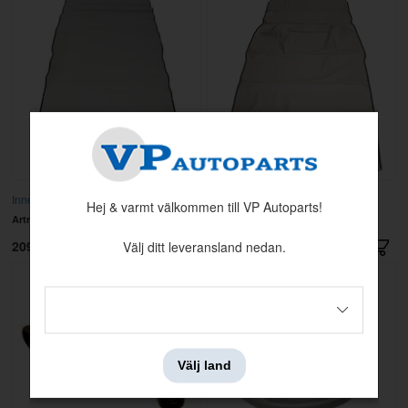
Innertak 145 68-74 vinyl
Innertak 145 Express
Hej & varmt välkommen till VP Autoparts!
Artnr:
691866
Artnr:
693549
2095 kr
2495 kr
Välj ditt leveransland nedan.
Välj land