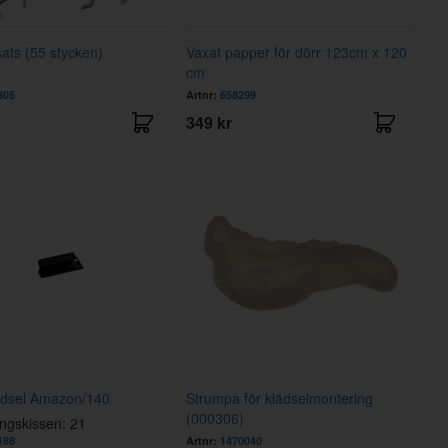
ats (55 stycken)
Vaxat papper för dörr 123cm x 120
cm
305
Artnr:
658299
349 kr
ädsel Amazon/140
Strumpa för klädselmontering
(000306)
ängskissen: 21
188
Artnr:
1470040