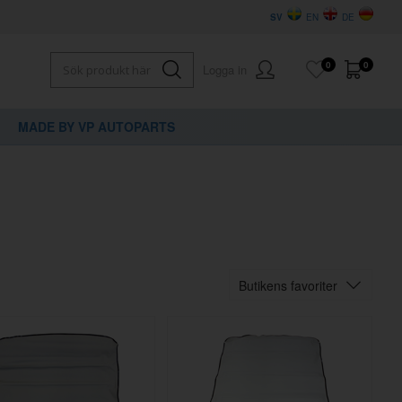
SV
EN
DE
0
0
Logga in
MADE BY VP AUTOPARTS
Butikens favoriter