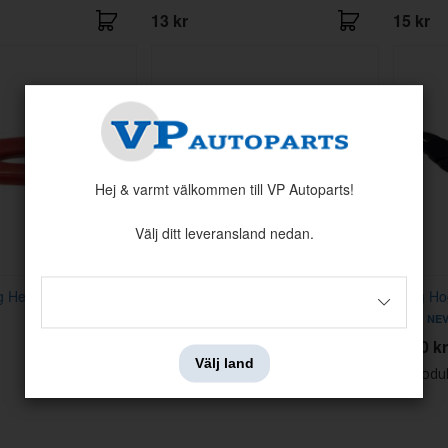
13 kr
15 kr
Hej & varmt välkommen till VP Autoparts!
Välj ditt leveransland nedan.
g Heavy Duty
Tång Hog Ring Heavy Duty rak
Tång Ho
Artnr:
NEV-14AC
Artnr:
NEV
1095 kr
1150 kr
Välj land
Visar
1-16
av
16
produ