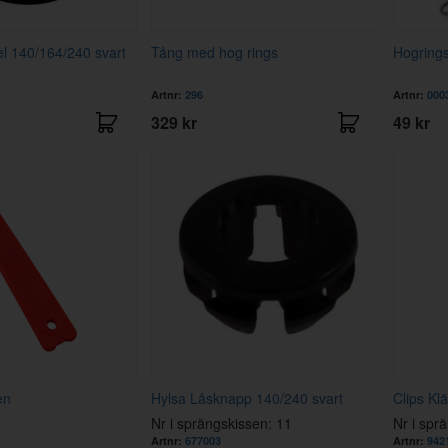
el 140/164/240 svart
Tång med hog rings
Hogrings
Artnr:
296
Artnr:
000
329 kr
49 kr
en
Hylsa Låsknapp 140/240 svart
Clips Kl
Nr i sprängskissen: 11
Nr i spr
Artnr:
677003
Artnr:
942