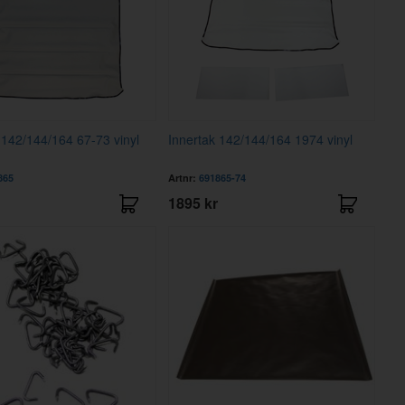
 142/144/164 67-73 vinyl
Innertak 142/144/164 1974 vinyl
865
Artnr:
691865-74
1895 kr