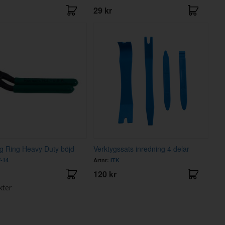
29 kr
g Ring Heavy Duty böjd
Verktygssats inredning 4 delar
-14
Artnr:
ITK
120 kr
kter