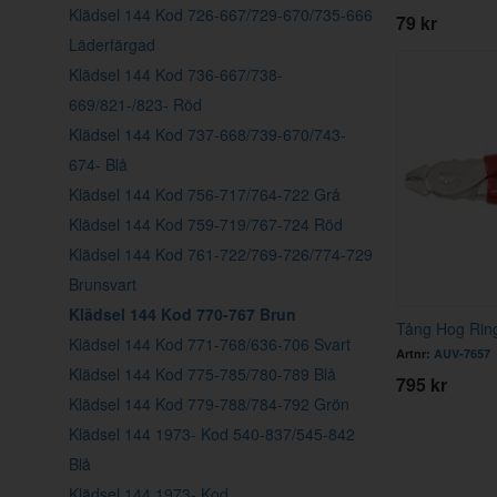
Klädsel 144 Kod 726-667/729-670/735-666
79 kr
Läderfärgad
Klädsel 144 Kod 736-667/738-
669/821-/823- Röd
Klädsel 144 Kod 737-668/739-670/743-
674- Blå
Klädsel 144 Kod 756-717/764-722 Grå
Klädsel 144 Kod 759-719/767-724 Röd
Klädsel 144 Kod 761-722/769-726/774-729
Brunsvart
Klädsel 144 Kod 770-767 Brun
Tång Hog Rin
Klädsel 144 Kod 771-768/636-706 Svart
Artnr:
AUV-7657
Klädsel 144 Kod 775-785/780-789 Blå
795 kr
Klädsel 144 Kod 779-788/784-792 Grön
Klädsel 144 1973- Kod 540-837/545-842
Blå
Klädsel 144 1973- Kod