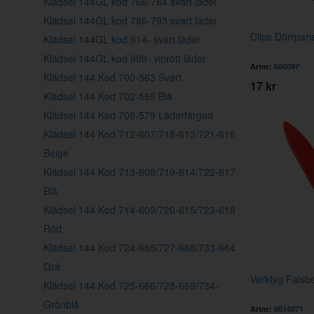
Klädsel 144GL kod 766-784 svart läder
Klädsel 144GL kod 786-793 svart läder
Clips Dörrpan
Klädsel 144GL kod 914- svart läder
Klädsel 144GL kod 999- vinrött läder
Artnr:
680097
Klädsel 144 Kod 700-563 Svart
17 kr
Klädsel 144 Kod 702-565 Blå
Klädsel 144 Kod 708-579 Läderfärgad
Klädsel 144 Kod 712-607/718-613/721-616
Beige
Klädsel 144 Kod 713-608/719-614/722-617
Blå
Klädsel 144 Kod 714-609/720-615/723-618
Röd
Klädsel 144 Kod 724-665/727-668/733-664
Grå
Verktyg Falsb
Klädsel 144 Kod 725-666/728-669/734-
Grönblå
Artnr:
9814071