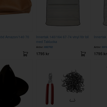
stöd Amazon/140 70
Innertak 140/164 67-74 vinyl för bil
Innertak
med Taklucka
Artnr:
692702
Artnr:
691
1795 kr
1795 kr