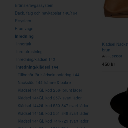
Bränsle/avgassystem
Däck, fälg och navkapslar 140/164
Elsystem
Framvagn
Inredning
Innertak
Klädsel Nack
brun
Inre utrustning
Artnr:
693360
Inredning/klädsel 142
450 kr
Inredning/klädsel 144
Tillbehör för klädselmontering 144
Nackstöd 144 främre & bakre
Klädsel 144GL kod 256- brunt läder
Klädsel 144GL kod 257- svart läder
Klädsel 144GL kod 550-847 svart läder
Klädsel 144GL kod 551-848 svart läder
Klädsel 144GL kod 744-729 svart läder