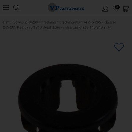
0
Hem
/
Volvo
/
240/260
/
Inredning
/
Inredning/Klädsel 245/265
/
Klädsel
245/265 Kod 5720/1910 Svart läder
/
Hylsa Låsknapp 140/240 svart
×
Kanske någon av dessa produkter
kan intressera dig?