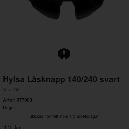
Lack Rangoon Red spray
REL
Artnr:
FO-71243-S
Artn
Hylsa Låsknapp 140/240 svart
390 kr
137
Volvo OE
Artnr:
677003
I lager
Skickas normalt inom 1-3 arbetsdagar.
13
kr