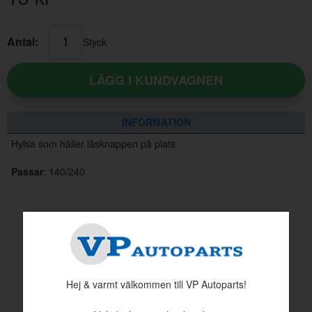
Antal:
Styck
LÄGG I KUNDVAGNEN
INFORMATION
Hylsa som håller låsknappen på plats
Passar
: 140/240
Andra köpte även
Hej & varmt välkommen till VP Autoparts!