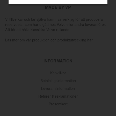
MADE BY VP
Vi tillverkar och tar själva fram nya verktyg för att producera
reservdelar som har utgått hos Volvo eller andra leverantörer.
Allt för att hålla klassiska Volvo rullande.
Läs mer om vår produktion och produktutveckling här
INFORMATION
Köpvillkor
Betalningsinformation
Leveransinformation
Returer & reklamationer
Presentkort