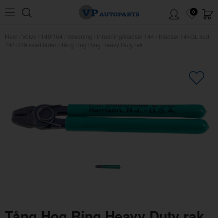
0
Hem
/
Volvo
/
140/164
/
Inredning
/
Inredning/klädsel 144
/
Klädsel 144GL kod
744-729 svart läder
/
Tång Hog Ring Heavy Duty rak
×
Kanske någon av dessa produkter
kan intressera dig?
Tång Hog Ring Heavy Duty rak