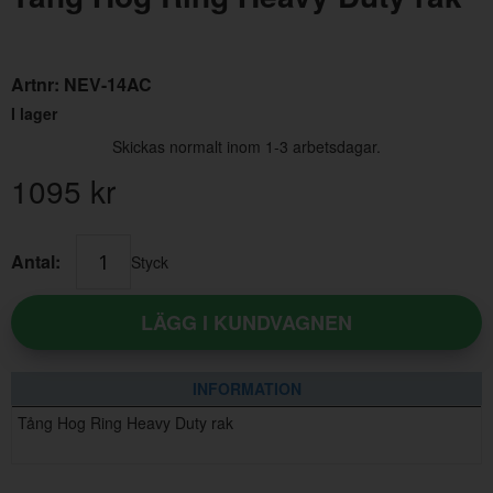
Artnr:
NEV-14AC
I lager
Skickas normalt inom 1-3 arbetsdagar.
1095
kr
Isolerfläns 700 B230K
Trös
Antal:
Styck
Artnr:
1346479
Artn
131 kr
550
LÄGG I KUNDVAGNEN
INFORMATION
Tång Hog Ring Heavy Duty rak