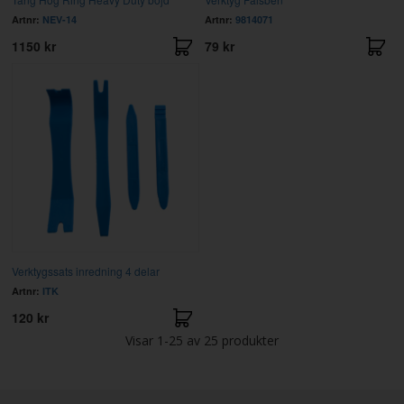
Artnr:
NEV-14
Artnr:
9814071
1150 kr
79 kr
Verktygssats inredning 4 delar
Artnr:
ITK
120 kr
Visar
1-25
av
25
produkter