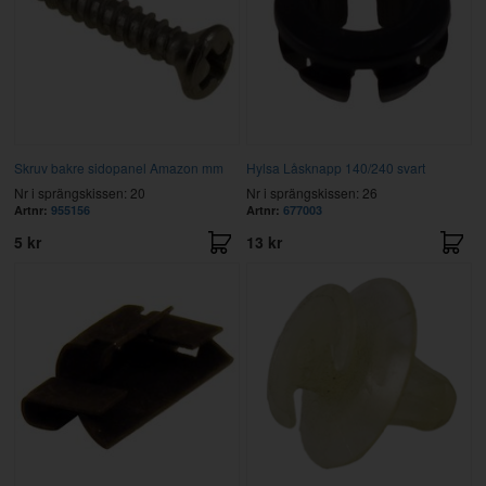
Skruv bakre sidopanel Amazon mm
Hylsa Låsknapp 140/240 svart
Nr i sprängskissen: 20
Nr i sprängskissen: 26
Artnr:
955156
Artnr:
677003
5 kr
13 kr