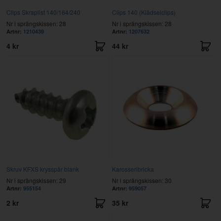
Clips Skraplist 140/164/240
Clips 140 (Klädselclips)
Nr i sprängskissen: 28
Nr i sprängskissen: 28
Artnr:
1210439
Artnr:
1207632
4 kr
44 kr
Skruv KFXS krysspår blank
Karosseribricka
Nr i sprängskissen: 29
Nr i sprängskissen: 30
Artnr:
955154
Artnr:
959057
2 kr
35 kr