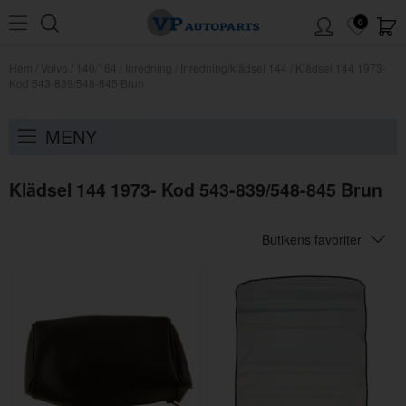
0
Hem
/
Volvo
/
140/164
/
Inredning
/
Inredning/klädsel 144
/
Klädsel 144 1973-
Kod 543-839/548-845 Brun
MENY
Klädsel 144 1973- Kod 543-839/548-845 Brun
Butikens favoriter