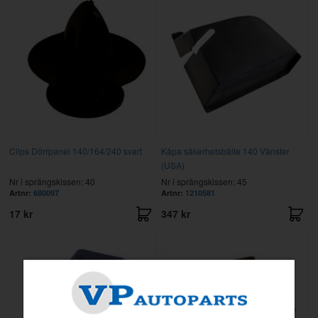
Clips Dörrpanel 140/164/240 svart
Kåpa säkerhetsbälte 140 Vänster
(USA)
Nr i sprängskissen: 40
Nr i sprängskissen: 45
Artnr:
680097
Artnr:
1210581
17 kr
347 kr