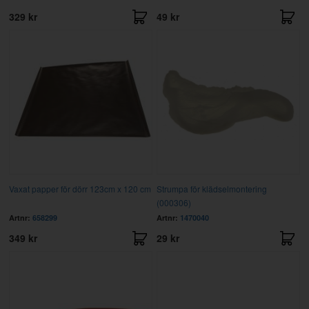
329 kr
49 kr
Vaxat papper för dörr 123cm x 120 cm
Strumpa för klädselmontering
(000306)
Artnr:
658299
Artnr:
1470040
349 kr
29 kr