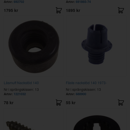
Artnr:
692702
Artnr:
691865-74
1795 kr
1895 kr
Låsmuff Nackstöd 140
Fäste nackstöd 140 1973-
Nr i sprängskissen: 13
Nr i sprängskissen: 13
Artnr:
1221032
Artnr:
688900
78 kr
55 kr