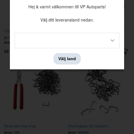
Hej & varmt välkommen till VP Autoparts!
Välj ditt leveransland nedan.
Clips 240/260
Kantskyddslist 140/160/240
Nr i sprängskissen: 46
Nr i sprängskissen: 47
Artnr:
1221347
Artnr:
678238
35 kr
59 kr
Välj land
Tång med hog rings
Hogringsats (55 stycken)
Artnr:
296
Artnr:
000305