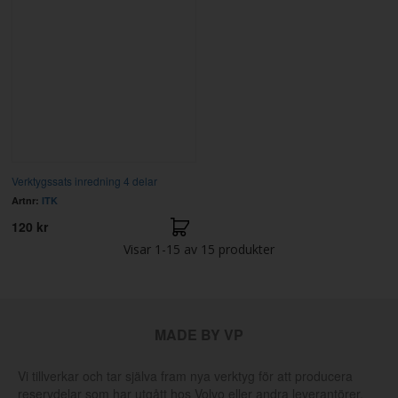
Verktygssats inredning 4 delar
Artnr:
ITK
120 kr
Visar
1-15
av
15
produkter
MADE BY VP
Vi tillverkar och tar själva fram nya verktyg för att producera
reservdelar som har utgått hos Volvo eller andra leverantörer.