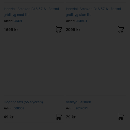
Innertak Amazon B16 57-61 flossat
Innertak Amazon B16 57-61 flossat
grått tyg med list
grått tyg utan list
Artnr:
98391
Artnr:
98391-1
1695 kr
2095 kr
Hogringsats (55 stycken)
Verktyg Falsben
Artnr:
000305
Artnr:
9814071
49 kr
79 kr