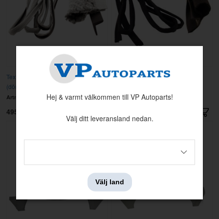
Textillist Amazon 4d grå
Textillist Amazon 4d svart
(dörrgång/kaross)
(dörrgång/kaross)
Hej & varmt välkommen till VP Autoparts!
Artnr:
690588G
Artnr:
690588
495 kr
495 kr
Välj ditt leveransland nedan.
Välj land