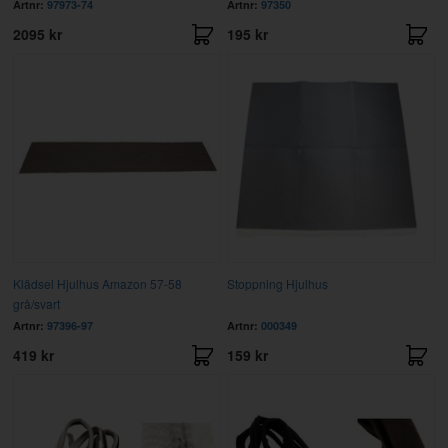
Artnr:
97973-74
Artnr:
97350
2095 kr
195 kr
Klädsel Hjulhus Amazon 57-58
Stoppning Hjulhus
grå/svart
Artnr:
97396-97
Artnr:
000349
419 kr
159 kr