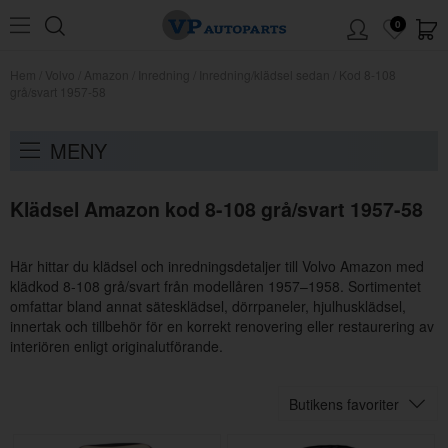
0
Hem
/
Volvo
/
Amazon
/
Inredning
/
Inredning/klädsel sedan
/
Kod 8-108
grå/svart 1957-58
MENY
Klädsel Amazon kod 8-108 grå/svart 1957-58
Här hittar du klädsel och inredningsdetaljer till Volvo Amazon med
klädkod 8-108 grå/svart från modellåren 1957–1958. Sortimentet
omfattar bland annat sätesklädsel, dörrpaneler, hjulhusklädsel,
innertak och tillbehör för en korrekt renovering eller restaurering av
interiören enligt originalutförande.
Butikens favoriter