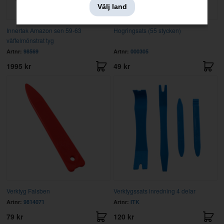
Välj land
Innertak Amazon sen 59-63
Hogringsats (55 stycken)
våffelmönstrat tyg
Artnr:
98569
Artnr:
000305
1995 kr
49 kr
Verktyg Falsben
Verktygssats inredning 4 delar
Artnr:
9814071
Artnr:
ITK
79 kr
120 kr