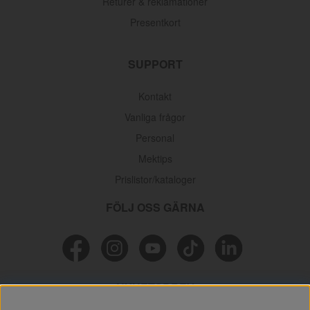
Returer & reklamationer
Presentkort
SUPPORT
Kontakt
Vanliga frågor
Personal
Mektips
Prislistor/kataloger
FÖLJ OSS GÄRNA
NYHETSBREV