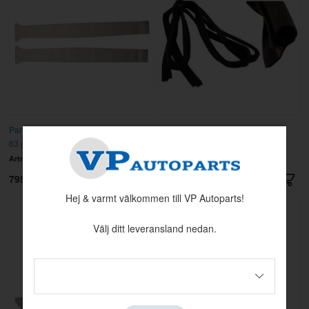
Paneler B-stolpe Amazon 4d/220 62-
Textillist Amazon 4d svart
63 grå
(dörrgång/kaross)
Artnr:
690832-33
Artnr:
690588
795 kr
495 kr
Hej & varmt välkommen till VP Autoparts!
Välj ditt leveransland nedan.