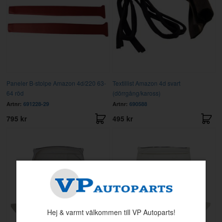
Paneler B-stolpe Amazon 4d/220 63-
Textillist Amazon 4d svart
64 röd
(dörrgång/kaross)
Artnr:
691228-29
Artnr:
690588
795 kr
495 kr
Hej & varmt välkommen till VP Autoparts!