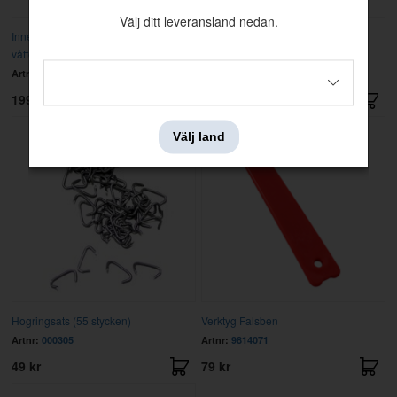
Välj ditt leveransland nedan.
Innertak Amazon sen 59-63
Innertak Amazon 64-70 vinyl
våffelmönstrat tyg
perforerad
Artnr:
98569
Artnr:
98747
1995 kr
1595 kr
Välj land
Hogringsats (55 stycken)
Verktyg Falsben
Artnr:
000305
Artnr:
9814071
49 kr
79 kr