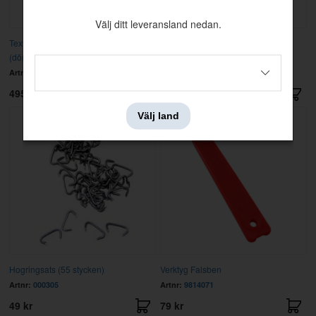
Välj ditt leveransland nedan.
Textillist Amazon 4d svart
Innertak Amazon 64-70 vinyl
(dörrgång/kaross)
perforerad
Artnr:
690588
Artnr:
98747
495 kr
1595 kr
Välj land
Hogringsats (55 stycken)
Verktyg Falsben
Artnr:
000305
Artnr:
9814071
49 kr
79 kr