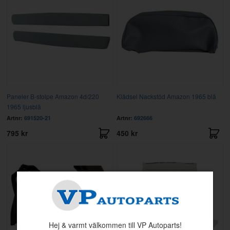
Paneler B-stolpe Amazon 4d/220
Klädsel Nackstöd Amazon 1965 blå
1965 ljusblå
Artnr:
691520-21
Artnr:
692666
795 kr
450 kr
Hej & varmt välkommen till VP Autoparts!