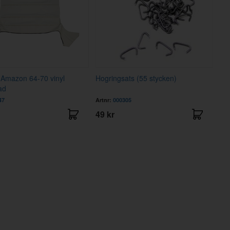
 Amazon 64-70 vinyl
Hogringsats (55 stycken)
ad
47
Artnr:
000305
49 kr