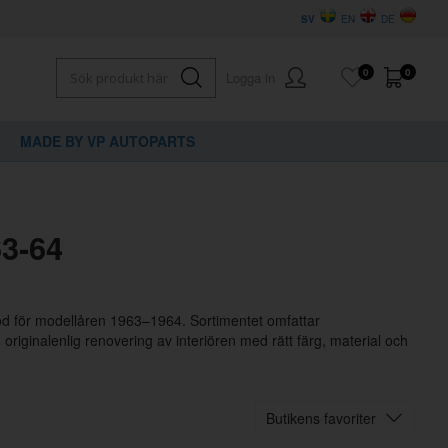
SV
EN
DE
0
0
Logga in
MADE BY VP AUTOPARTS
3-64
röd för modellåren 1963–1964. Sortimentet omfattar
originalenlig renovering av interiören med rätt färg, material och
Butikens favoriter