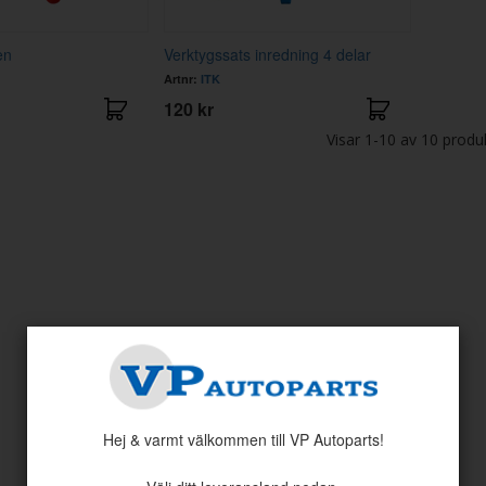
en
Verktygssats inredning 4 delar
Artnr:
ITK
120 kr
Visar
1-10
av
10
produ
Hej & varmt välkommen till VP Autoparts!