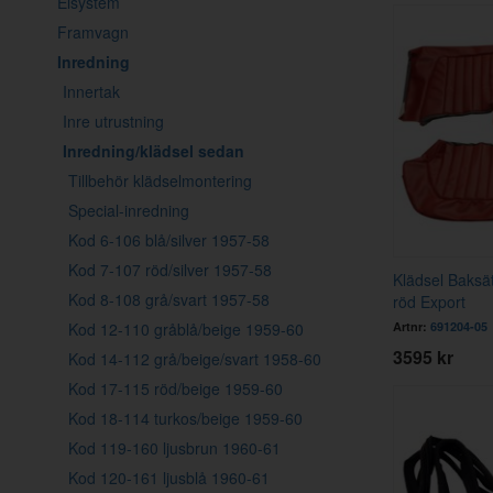
Elsystem
Framvagn
Inredning
Innertak
Inre utrustning
Inredning/klädsel sedan
Tillbehör klädselmontering
Special-inredning
Kod 6-106 blå/silver 1957-58
Kod 7-107 röd/silver 1957-58
Klädsel Baks
Kod 8-108 grå/svart 1957-58
röd Export
Kod 12-110 gråblå/beige 1959-60
Artnr:
691204-05
3595 kr
Kod 14-112 grå/beige/svart 1958-60
Kod 17-115 röd/beige 1959-60
Kod 18-114 turkos/beige 1959-60
Kod 119-160 ljusbrun 1960-61
Kod 120-161 ljusblå 1960-61