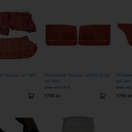
äte Amazon 4d 1964
Dörrpaneler Amazon 4d/220 63-64
Dörrpan
röd fram
röd bak
Artnr:
691218-19
Artnr:
691
1795 kr
1795 kr