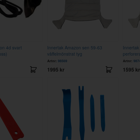
zon 4d svart
Innertak Amazon sen 59-63
Innertak
oss)
våffelmönstrat tyg
perforer
Artnr:
98569
Artnr:
987
1995 kr
1595 kr