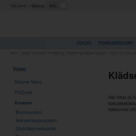
Moms:
Välj land
VOLVO
FORD/MERCURY
Hem
/
Volvo
/
Amazon
/
Inredning
/
Inredning/klädsel sedan
/
Kod 162-253 rö
Volvo
Kläds
Motorer Volvo
PV/Duett
Här hittar du 
Amazon
baksätesklädse
tidskorrekt ut
Bromssystem
Bränsle/avgassystem
Däck/fälg/navkapslar