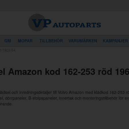
GM
MOPAR
TILLBEHÖR
VARUMÄRKEN
KAMPANJER
d 1963-64
el Amazon kod 162-253 röd 196
klädsel och inredningsdetaljer till Volvo Amazon med klädkod 162-253 
l, dörrpaneler, B-stolpspaneler, innertak och monteringstillbehör för en 
förande.