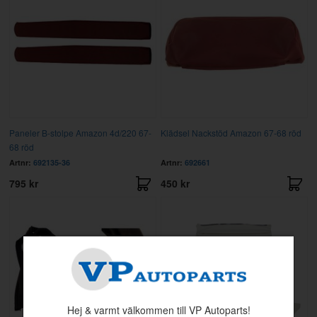
Paneler B-stolpe Amazon 4d/220 67-
Klädsel Nackstöd Amazon 67-68 röd
68 röd
Artnr:
692135-36
Artnr:
692661
795 kr
450 kr
Hej & varmt välkommen till VP Autoparts!