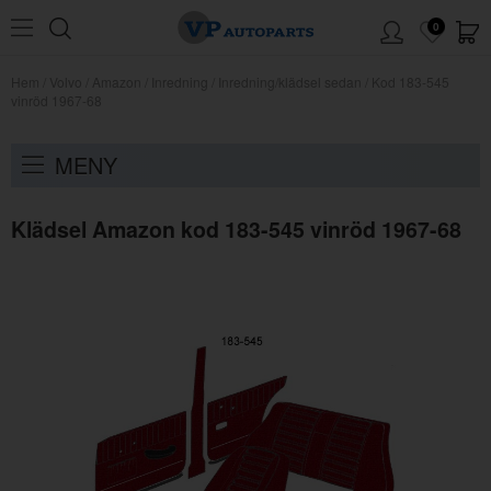
0
Hem
/
Volvo
/
Amazon
/
Inredning
/
Inredning/klädsel sedan
/
Kod 183-545
vinröd 1967-68
MENY
Klädsel Amazon kod 183-545 vinröd 1967-68