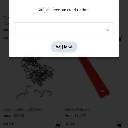
Välj ditt leveransland nedan.
Textillist Amazon 4d svart
Innertak Amazon 64-70 vinyl
(dörrgång/kaross)
perforerad
Artnr:
690588
Artnr:
98747
495 kr
1595 kr
Välj land
Hogringsats (55 stycken)
Verktyg Falsben
Artnr:
000305
Artnr:
9814071
49 kr
79 kr