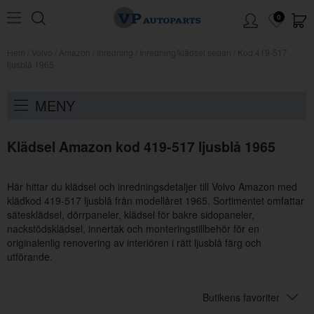
0
Hem
/
Volvo
/
Amazon
/
Inredning
/
Inredning/klädsel sedan
/
Kod 419-517
ljusblå 1965
MENY
Klädsel Amazon kod 419-517 ljusblå 1965
Här hittar du klädsel och inredningsdetaljer till Volvo Amazon med
klädkod 419-517 ljusblå från modellåret 1965. Sortimentet omfattar
sätesklädsel, dörrpaneler, klädsel för bakre sidopaneler,
nackstödsklädsel, innertak och monteringstillbehör för en
originalenlig renovering av interiören i rätt ljusblå färg och
utförande.
Butikens favoriter