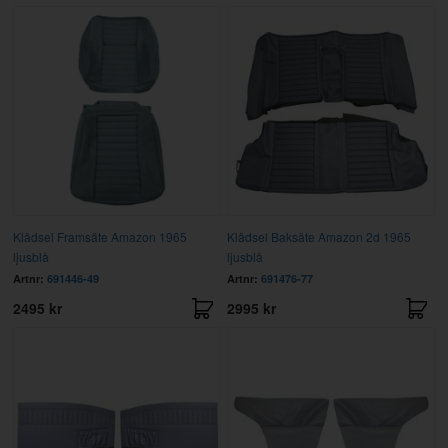
Klädsel Framsäte Amazon 1965
Klädsel Baksäte Amazon 2d 1965
ljusblå
ljusblå
Artnr:
691446-49
Artnr:
691476-77
2495 kr
2995 kr