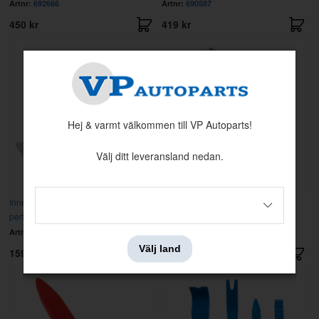
Artnr:
692666
Artnr:
690587
450 kr
419 kr
Hej & varmt välkommen till VP Autoparts!
Välj ditt leveransland nedan.
Innertak Amazon 64-70 vinyl
Hogringsats (55 stycken)
perforerad
Artnr:
98747
Artnr:
000305
Välj land
1595 kr
49 kr