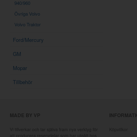
940/960
Övriga Volvo
Volvo Traktor
Ford/Mercury
GM
Mopar
Tillbehör
MADE BY VP
INFORMAT
Vi tillverkar och tar själva fram nya verktyg för
Köpvillkor
att producera reservdelar som har utgått hos