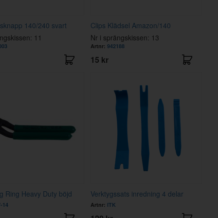
sknapp 140/240 svart
Clips Klädsel Amazon/140
ängskissen: 11
Nr i sprängskissen: 13
003
Artnr:
942188
15 kr
g Ring Heavy Duty böjd
Verktygssats inredning 4 delar
-14
Artnr:
ITK