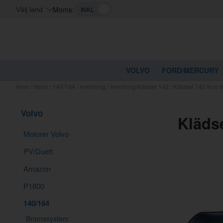
Moms:
Välj land
VOLVO
FORD/MERCURY
Hem
/
Volvo
/
140/164
/
Inredning
/
Inredning/klädsel 142
/
Klädsel 142 Kod 
Volvo
Kläds
Motorer Volvo
PV/Duett
Amazon
P1800
140/164
Bromssystem