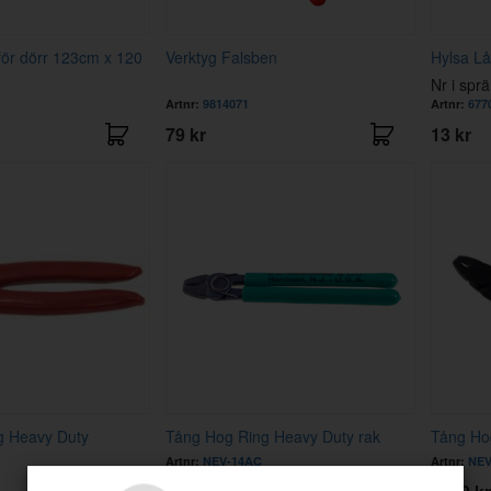
för dörr 123cm x 120
Verktyg Falsben
Hylsa Lå
Nr i spr
Artnr:
9814071
Artnr:
677
79 kr
13 kr
g Heavy Duty
Tång Hog Ring Heavy Duty rak
Tång Ho
Artnr:
NEV-14AC
Artnr:
NEV