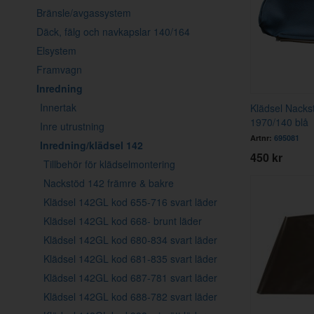
Bränsle/avgassystem
Däck, fälg och navkapslar 140/164
Elsystem
Framvagn
Inredning
Innertak
Klädsel Nack
1970/140 blå
Inre utrustning
Artnr:
695081
Inredning/klädsel 142
450 kr
Tillbehör för klädselmontering
Nackstöd 142 främre & bakre
Klädsel 142GL kod 655-716 svart läder
Klädsel 142GL kod 668- brunt läder
Klädsel 142GL kod 680-834 svart läder
Klädsel 142GL kod 681-835 svart läder
Klädsel 142GL kod 687-781 svart läder
Klädsel 142GL kod 688-782 svart läder