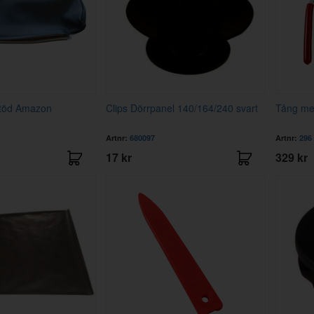
stöd Amazon
Clips Dörrpanel 140/164/240 svart
Tång me
Artnr:
680097
Artnr:
296
17 kr
329 kr