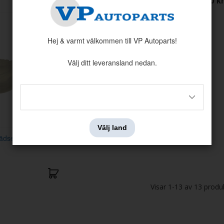
1095 kr
1150 kr
Hej & varmt välkommen till VP Autoparts!
Välj ditt leveransland nedan.
Välj land
lädselmontering
Visar
1-13
av
13
produ