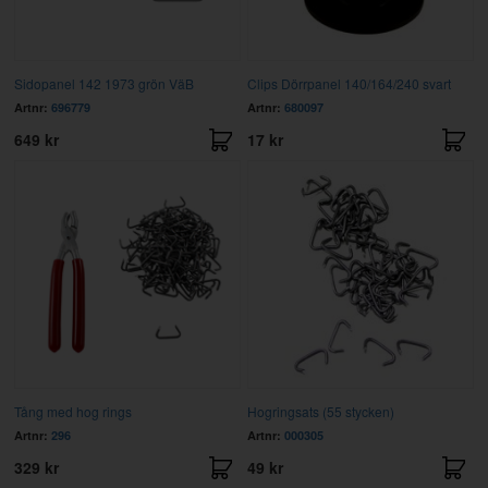
Sidopanel 142 1973 grön VäB
Clips Dörrpanel 140/164/240 svart
Artnr:
696779
Artnr:
680097
649 kr
17 kr
Tång med hog rings
Hogringsats (55 stycken)
Artnr:
296
Artnr:
000305
329 kr
49 kr