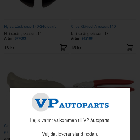
Hylsa Låsknapp 140/240 svart
Clips Klädsel Amazon/140
Nr i sprängskissen: 11
Nr i sprängskissen: 13
Artnr:
677003
Artnr:
942188
13 kr
15 kr
Hej & varmt välkommen till VP Autoparts!
Strumpa för klädselmontering
Tång Hog Ring Heavy Duty
(000306)
Välj ditt leveransland nedan.
Artnr:
1470040
Artnr:
AUV-7657