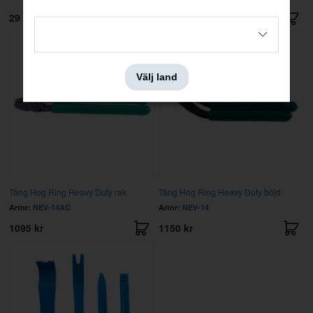
29 kr
795 kr
Välj land
Tång Hog Ring Heavy Duty rak
Tång Hog Ring Heavy Duty böjd
Artnr:
NEV-14AC
Artnr:
NEV-14
1095 kr
1150 kr