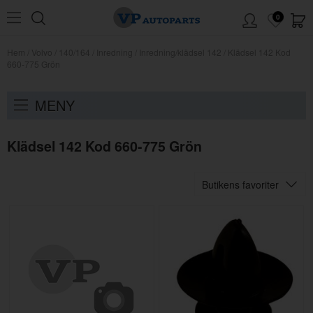
0
Hem
/
Volvo
/
140/164
/
Inredning
/
Inredning/klädsel 142
/
Klädsel 142 Kod
660-775 Grön
MENY
Klädsel 142 Kod 660-775 Grön
Butikens favoriter