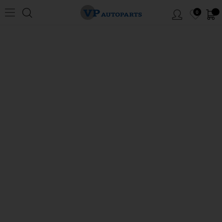
0
Hem
/
Volvo
/
740/760/780
/
Bränsle/avgassystem
/
Tank/bränslesystem
/
Tank
740/760/780 multi-link 80L
MENY
Tank 740/760/780 multi-link 80L
Klicka på siffrorna i skissen för att komma till artiklarna