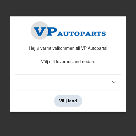
Plugg/plastnit karosseri 164/240 mm
Tätningsplugg
Nr i sprängskissen: 8
Nr i sprängskissen: 9
Artnr:
1224786
Artnr:
685851
Hej & varmt välkommen till VP Autoparts!
15 kr
59 kr
Välj ditt leveransland nedan.
Välj land
Tätningsplugg 14X10mm
Clips
Nr i sprängskissen: 9
Nr i sprängskissen: 41
Artnr:
948240
Artnr:
1389623