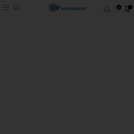
0
Hem
/
Volvo
/
740/760/780
/
Bränsle/avgassystem
/
Tank/bränslesystem
/
Extra-
tank 740/760
MENY
Extra-tank 740/760
Klicka på siffrorna i skissen för att komma till artiklarna