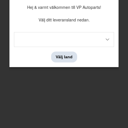
Artnr:
944219
Artnr:
1342892
Hej & varmt välkommen till VP Autoparts!
45 kr
44 kr
Välj ditt leveransland nedan.
Välj land
Tätningsplugg 14X10mm
Slangklämma 44-56 mm
Nr i sprängskissen: 44
Nr i sprängskissen: 9
Artnr:
948240
Artnr:
988031
41 kr
29 kr