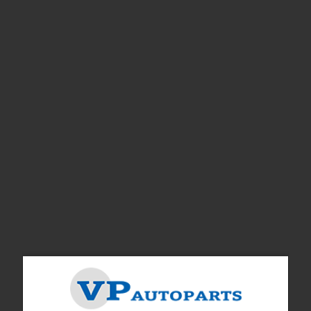
Rör extra tank
Konsol
Nr i sprängskissen: 14
Nr i sprängskissen: 30
Artnr:
945460
Artnr:
1321519
66 kr
589 kr
Packning Tankarmatur 140/164 71-
Tätning bränsletank 7/900
'82-/S90/V90 1998
Nr i sprängskissen: 20
Nr i sprängskissen: 21