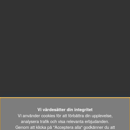
SUPPORT
Kontakt
Vanliga frågor
Personal
Mektips
Prislistor/kataloger
FÖLJ OSS GÄRNA
NYHETSBREV
Vi värdesätter din integritet
Missa inga erbjudanden, information och nyttiga tips & tricks
Vi använder cookies för att förbättra din upplevelse,
kring din hobby.
analysera trafik och visa relevanta erbjudanden.
Genom att klicka på "Acceptera alla" godkänner du att