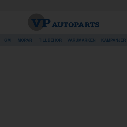
GM
MOPAR
TILLBEHÖR
VARUMÄRKEN
KAMPANJER
k 740/760/780 60L
740/760/780 60L
orna i skissen för att komma till artiklarna