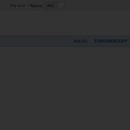
Moms:
Välj land
VOLVO
FORD/MERCURY
Hem
/
Volvo
/
740/760/780
/
Bränsle/avgassystem
/
Tank/bränslesystem
/
Tan
Volvo
Tank 
Motorer Volvo
PV/Duett
Klicka på siffr
Amazon
P1800
140/164
240/260