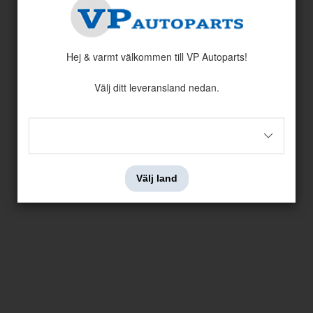
Tanklock 240/740/850/940 låsbart
Låsanord
6499
ssen: 34
Nr i sprängskissen: 40
Artnr:
9142606
Artnr:
135
Hej & varmt välkommen till VP Autoparts!
260 kr
16 kr
Välj ditt leveransland nedan.
Välj land
Slang Vevhusventilation
Slang
B19/B20/B21
ssen: 28
Nr i sprängskissen: 29
Nr i spr
Artnr:
942390
Artnr:
136