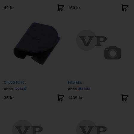
42 kr
150 kr
Clips 240/260
Filterhus
Artnr:
1221347
Artnr:
3517061
35 kr
1439 kr