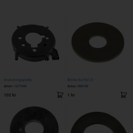
Anslutningsplatta
Bricka 6x19x1,0
Artnr:
1317440
Artnr:
960140
102 kr
1 kr