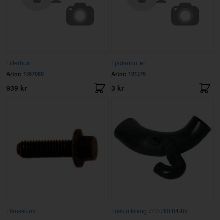
Filterhus
Fjädermutter
Artnr:
1367080
Artnr:
191276
939 kr
3 kr
Flänsskruv
Friskluftslang 740/760 84-89