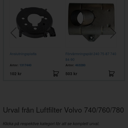
Anslutningsplatta
Förvärmningsplåt 240 75-87 740
Luft
84-90
tur
Artnr:
1317440
Artnr:
463280
Artn
102 kr
503 kr
189
Urval från Luftfilter Volvo 740/760/780
Klicka på respektive kategori för att se komplett urval.