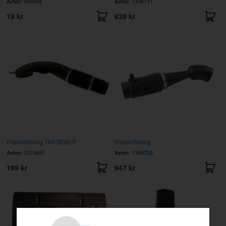
Artnr:
946934
Artnr:
1336711
19 kr
839 kr
Friskluftslang 760 B28E/F
Friskluftslang
Artnr:
1274651
Artnr:
1389735
199 kr
947 kr