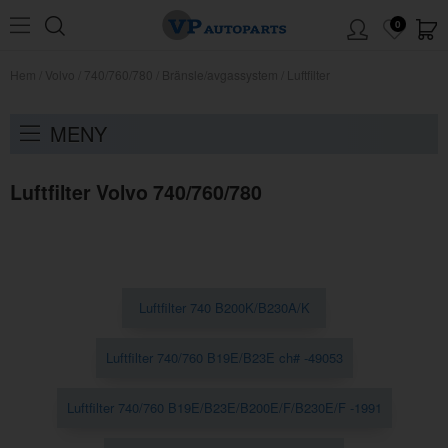
0
Hem
/
Volvo
/
740/760/780
/
Bränsle/avgassystem
/
Luftfilter
MENY
Luftfilter Volvo 740/760/780
Luftfilter 740 B200K/B230A/K
Luftfilter 740/760 B19E/B23E ch# -49053
Luftfilter 740/760 B19E/B23E/B200E/F/B230E/F -1991