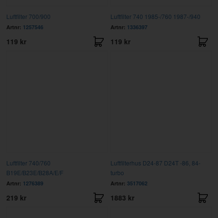
Luftfilter 700/900
Luftfilter 740 1985-/760 1987-/940
Artnr:
1257546
Artnr:
1336397
119 kr
119 kr
Luftfilter 740/760
Luftfilterhus D24-87 D24T -86, 84-
B19E/B23E/B28A/E/F
turbo
Artnr:
1276389
Artnr:
3517062
219 kr
1883 kr