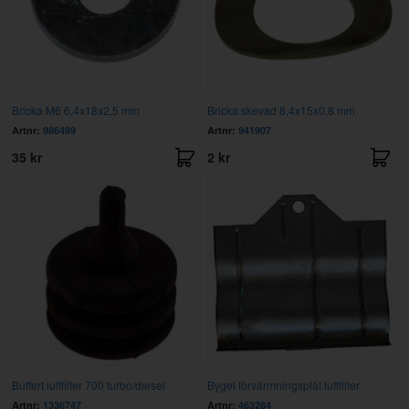
Bricka M6 6,4x18x2,5 mm
Bricka skevad 8,4x15x0,8 mm
Artnr:
986499
Artnr:
941907
35 kr
2 kr
Buffert luftfilter 700 turbo/diesel
Bygel förvärmningsplåt luftfilter
Artnr:
1336747
Artnr:
463284