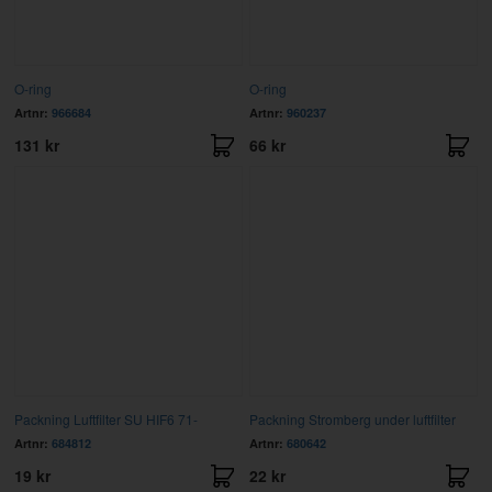
O-ring
O-ring
Artnr:
966684
Artnr:
960237
131 kr
66 kr
Packning Luftfilter SU HIF6 71-
Packning Stromberg under luftfilter
Artnr:
684812
Artnr:
680642
19 kr
22 kr