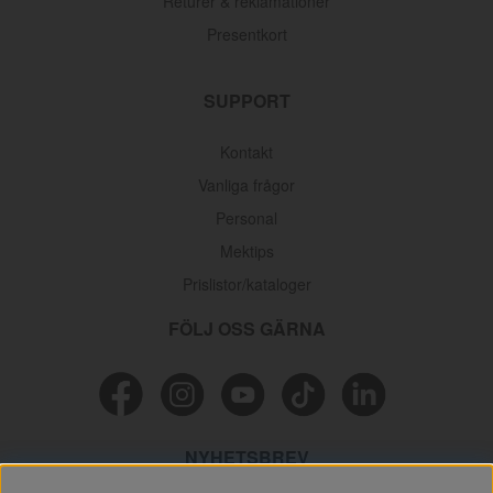
Returer & reklamationer
Presentkort
SUPPORT
Kontakt
Vanliga frågor
Personal
Mektips
Prislistor/kataloger
FÖLJ OSS GÄRNA
NYHETSBREV