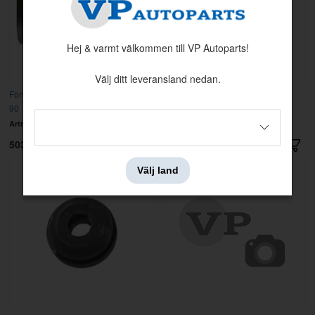
Hej & varmt välkommen till VP Autoparts!
Välj ditt leveransland nedan.
Förvärmningsplåt 240 75-87 740 84-
Gummibuffert Bränslepump
90
240/740/940
Artnr:
463280
Artnr:
1346175
503 kr
20 kr
Välj land