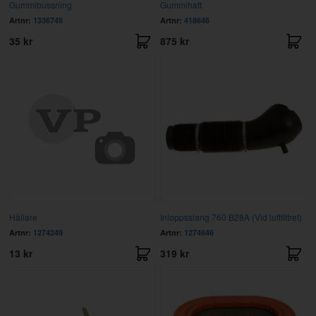
Gummibussning
Gummihatt
Artnr:
1336749
Artnr:
418646
35 kr
875 kr
Hållare
Inloppsslang 760 B28A (Vid luftfiltret)
Artnr:
1274249
Artnr:
1274646
13 kr
319 kr