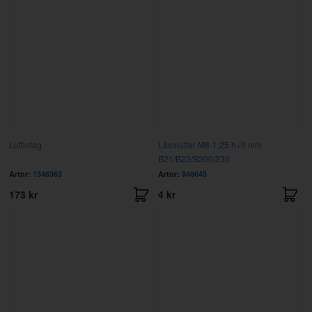
Luftintag
Låsmutter M8-1,25 h=9 mm
B21/B23/B200/230
Artnr:
1346363
Artnr:
948645
173 kr
4 kr