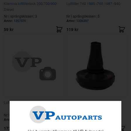
Klamma luftfilterlock 200/700/900
Luftfilter 740 1985-/760 1987-/940
Diesel
Nr i sprängskissen: 3
Nr i sprängskissen: 5
Artnr:
1257376
Artnr:
1336397
59 kr
119 kr
Luftintag
Gummibuffert Bränslepump
240/740/940
Nr i sprängskissen: 19
Nr i sprängskissen: 17
Artnr:
1346363
Artnr:
1346175
173 kr
20 kr