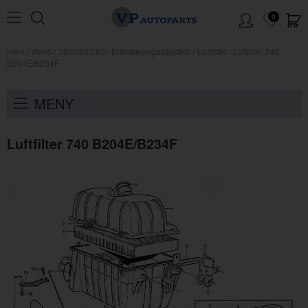
0
Hem
/
Volvo
/
740/760/780
/
Bränsle/avgassystem
/
Luftfilter
/
Luftfilter 740
B204E/B234F
MENY
Luftfilter 740 B204E/B234F