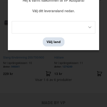
Hej & varmt välkommen till VP Autoparts!
Välj ditt leveransland nedan.
Välj land
Slang förvärmning 200/700/900
Hållare
Nr i sprängskissen: 10
Nr i sprängskissen: 11
Artnr:
946841
Artnr:
1274249
229 kr
13 kr
Visar
1-6
av
6
produkter
MADE BY VP