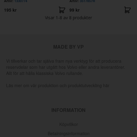
Artnr:
1330774
Artnr:
3517857R
195 kr
99 kr
Visar
1-8
av
8
produkter
MADE BY VP
Vi tillverkar och tar själva fram nya verktyg för att producera
reservdelar som har utgått hos Volvo eller andra leverantörer.
Allt för att hålla klassiska Volvo rullande.
Läs mer om vår produktion och produktutveckling här
INFORMATION
Köpvillkor
Betalningsinformation