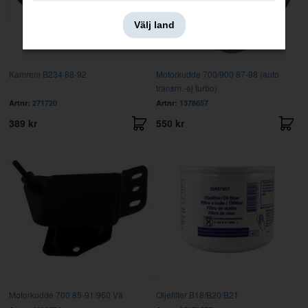
Välj land
Kamrem B234 88-92
Motorkudde 700/900 87-98 (auto
transm.-ej turbo)
Artnr:
271720
Artnr:
1378657
389 kr
550 kr
Motorkudde 700 85-91/960 Vä
Oljefilter B18/B20/B21