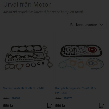
Butikens favoriter
Sotningssats B23E/B23F 79-84
Kompletteringssats 75-90 B17-
B230A/K
Artnr:
270684
Artnr:
270678
550 kr
550 kr