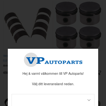
Vevlagersats B200/B230/B234 85-
Kolvsats (4 st) med ringar
0,010"
B19/B20/B30 74- Std
Artnr:
270137
Artnr:
272008
450 kr
4495 kr
Hej & varmt välkommen till VP Autoparts!
Välj ditt leveransland nedan.