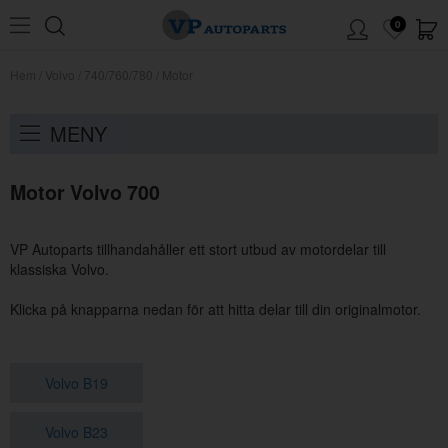
0
Hem
/
Volvo
/
740/760/780
/
Motor
MENY
Motor Volvo 700
VP Autoparts tillhandahåller ett stort utbud av motordelar till
klassiska Volvo.
Klicka på knapparna nedan för att hitta delar till din originalmotor.
Volvo B19
Volvo B23