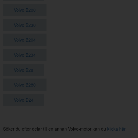
Volvo B200
Volvo B230
Volvo B204
Volvo B234
Volvo B28
Volvo B280
Volvo D24
Söker du efter delar till en annan Volvo-motor kan du
klicka här.