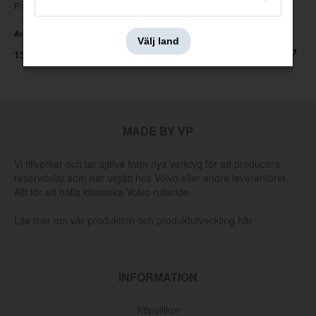
Flänsskruv
Innerskärm 240 Höger Fram
Artnr:
968718
Artnr:
1254748
Välj land
13 kr
647 kr
MADE BY VP
Vi tillverkar och tar själva fram nya verktyg för att producera
reservdelar som har utgått hos Volvo eller andra leverantörer.
Allt för att hålla klassiska Volvo rullande.
Läs mer om vår produktion och produktutveckling här
INFORMATION
Köpvillkor