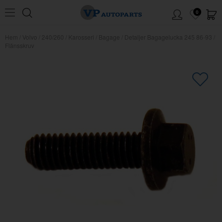
0
Hem
/
Volvo
/
240/260
/
Karosseri
/
Bagage
/
Detaljer Bagagelucka 245 86-93
/
Flänsskruv
×
Kanske någon av dessa produkter
kan intressera dig?