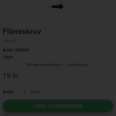
Flänsskruv
Volvo OE
Artnr:
946934
Flänsmutter vattenpump,slirkoppling,strålkastare 240
Bus
I lager
Skickas normalt inom 1-3 arbetsdagar.
Artnr:
945407
Art
19
kr
3 kr
24 
Antal:
Styck
LÄGG I KUNDVAGNEN