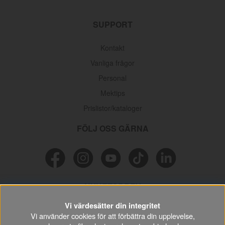
SUPPORT
Kontakt
Vanliga frågor
Personal
Mektips
Prislistor/kataloger
FÖLJ OSS GÄRNA
NYHETSBREV
Vi värdesätter din integritet
Missa inga erbjudanden, information och nyttiga tips & tricks
Vi använder cookies för att förbättra din upplevelse,
kring din hobby.