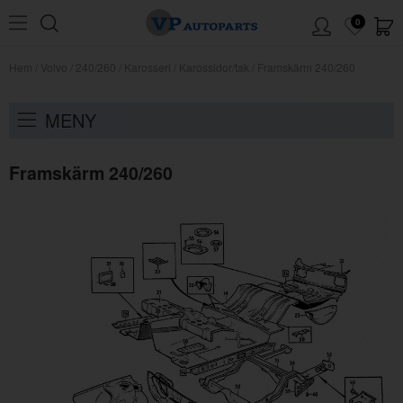
0
Hem
/
Volvo
/
240/260
/
Karosseri
/
Karossidor/tak
/
Framskärm 240/260
MENY
Framskärm 240/260