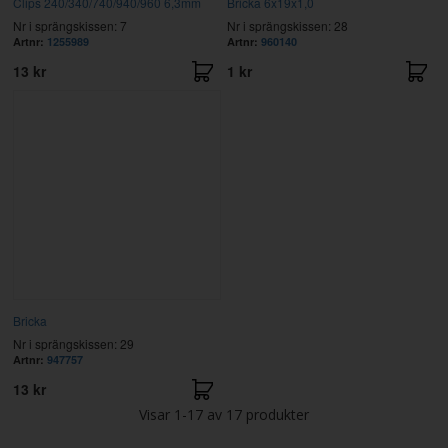
Clips 240/340/740/940/960 6,3mm
Bricka 6x19x1,0
Nr i sprängskissen: 7
Nr i sprängskissen: 28
Artnr:
1255989
Artnr:
960140
13 kr
1 kr
Bricka
Nr i sprängskissen: 29
Artnr:
947757
13 kr
Visar
1-17
av
17
produkter