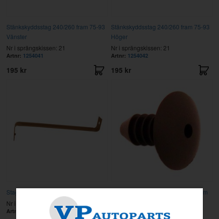
Stänkskyddsstag 240/260 fram 75-93
Stänkskyddsstag 240/260 fram 75-93
Vänster
Höger
Nr i sprängskissen: 21
Nr i sprängskissen: 21
Artnr:
1254041
Artnr:
1254042
195 kr
195 kr
Stag 240 81- fram (förstärkning)
Plugg/plastnit karosseri 164/240 mm
Nr i sprängskissen: 26
Nr i sprängskissen: 25
Artnr:
1304147
Artnr:
1224786