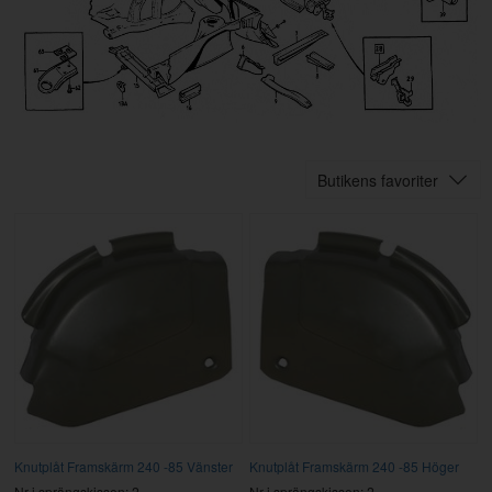
Butikens favoriter
Knutplåt Framskärm 240 -85 Vänster
Knutplåt Framskärm 240 -85 Höger
Nr i sprängskissen: 2
Nr i sprängskissen: 2