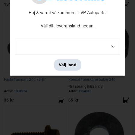
131 kr
15 kr
Hej & varmt välkommen till VP Autoparts!
Välj ditt leveransland nedan.
Välj land
Fäste framparti 200 79-87
Konsol framskärm bakre 240
Nr i sprängskissen: 3
Artnr:
1304974
Artnr:
1254813
35 kr
65 kr