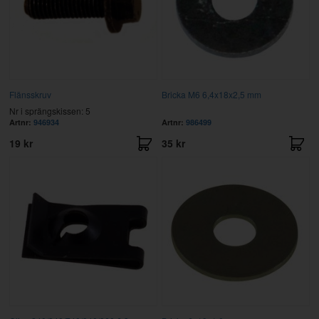
Flänsskruv
Bricka M6 6,4x18x2,5 mm
Nr i sprängskissen: 5
Artnr:
946934
Artnr:
986499
19 kr
35 kr