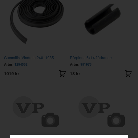
Gummilist Vindruta 240 -1985
Rörpinne 6x14 fjädrande
Artnr:
1254562
Artnr:
951973
1019 kr
13 kr