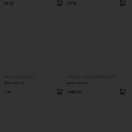
35 kr
78 kr
Skruv RXK 3,5X,4,5
Vindruta 140/164/240-85 grön
Artnr:
955118
Artnr:
678894
1 kr
1995 kr