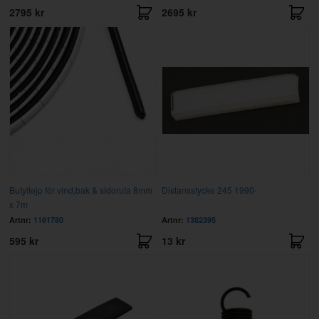
2795 kr
2695 kr
Butyltejp för vind,bak & sidoruta 8mm
Distansstycke 245 1990-
x 7m
Artnr:
1161780
Artnr:
1382395
595 kr
13 kr