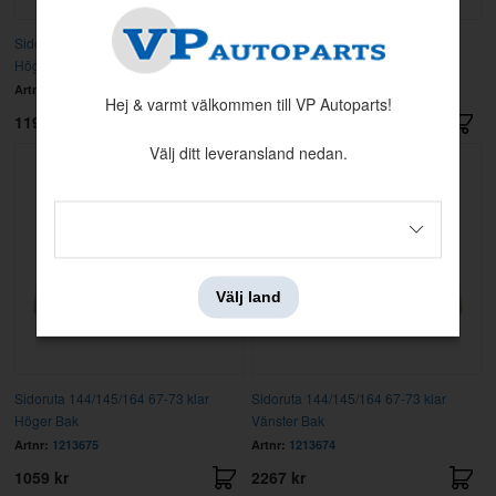
Sidoruta 142,240,260 Grön 1974-
Sidoruta 142,240,260 Klar 1974-
Höger
Vänster
Artnr:
1213063
Artnr:
1213060
Hej & varmt välkommen till VP Autoparts!
1199 kr
1195 kr
Välj ditt leveransland nedan.
Välj land
Sidoruta 144/145/164 67-73 klar
Sidoruta 144/145/164 67-73 klar
Höger Bak
Vänster Bak
Artnr:
1213675
Artnr:
1213674
1059 kr
2267 kr