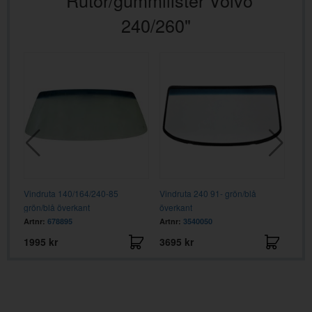
240/260"
-79
Vindruta 140/164/240-85
Vindruta 240 91- grön/blå
Buty
grön/blå överkant
överkant
sid
Artnr:
678895
Artnr:
3540050
Artn
1995 kr
3695 kr
595