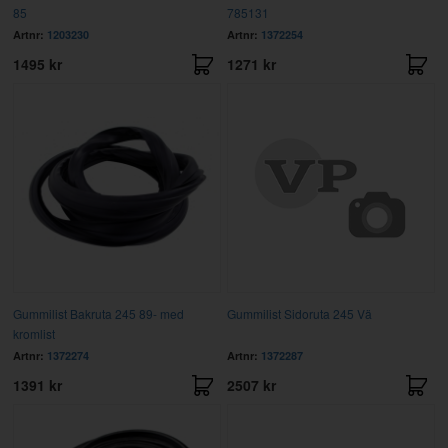
85
785131
Artnr:
1203230
Artnr:
1372254
1495 kr
1271 kr
Gummilist Bakruta 245 89- med
Gummilist Sidoruta 245 Vä
kromlist
Artnr:
1372274
Artnr:
1372287
1391 kr
2507 kr