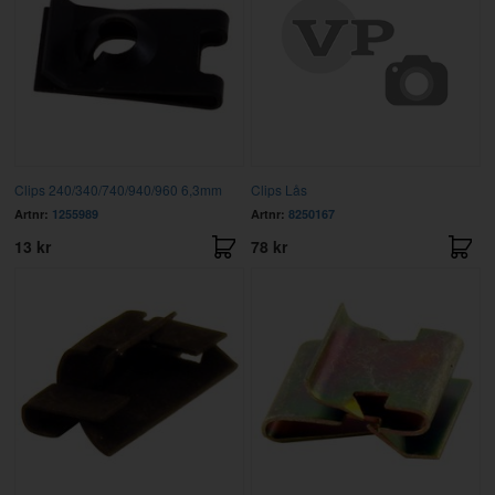
Clips 240/340/740/940/960 6,3mm
Clips Lås
Artnr:
1255989
Artnr:
8250167
13 kr
78 kr