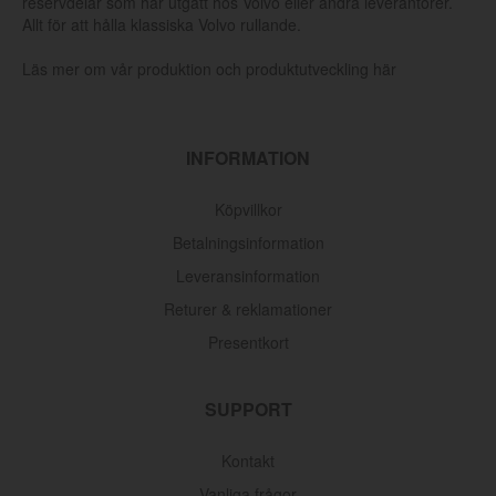
reservdelar som har utgått hos Volvo eller andra leverantörer.
Allt för att hålla klassiska Volvo rullande.
Läs mer om vår produktion och produktutveckling här
INFORMATION
Köpvillkor
Betalningsinformation
Leveransinformation
Returer & reklamationer
Presentkort
SUPPORT
Kontakt
Vanliga frågor