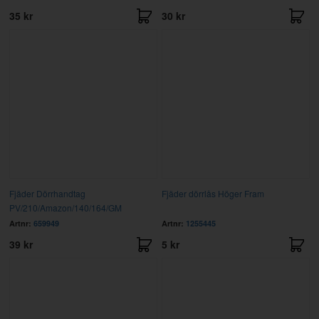
35 kr
30 kr
Fjäder Dörrhandtag
Fjäder dörrlås Höger Fram
PV/210/Amazon/140/164/GM
Artnr:
659949
Artnr:
1255445
39 kr
5 kr