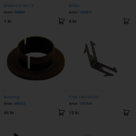
Bricka 8,4x16x1,5
Bricka
Artnr:
955894
Artnr:
1203311
1 kr
8 kr
Bussning
Clips 140/164/200
Artnr:
680422
Artnr:
1247604
44 kr
13 kr