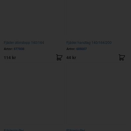
Fjäder dörrstopp 140/164
Fjäder handtag 140/164/200
Artnr:
677938
Artnr:
685007
114 kr
44 kr
Fjädermutter
Flänsmutter