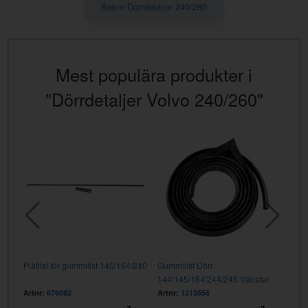
Bakre Dörrdetaljer 240/260
Mest populära produkter i
"Dörrdetaljer Volvo 240/260"
3
Plåtlist för gummilist 140/164/240
Gummilist Dörr
Gumm
144/145/164/244/245 Vänster
Hög
Fram
Artnr:
676082
Artnr:
1213556
Artn