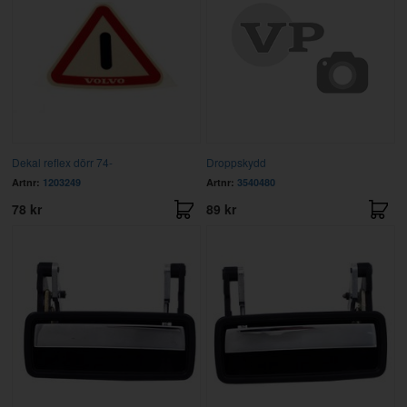
Dekal reflex dörr 74-
Droppskydd
Artnr:
1203249
Artnr:
3540480
78 kr
89 kr