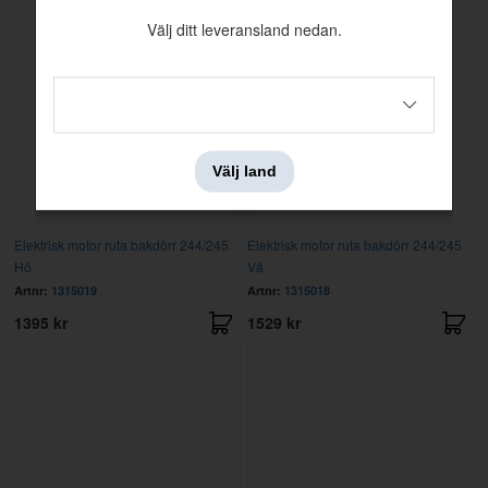
Välj ditt leveransland nedan.
Välj land
Elektrisk motor ruta bakdörr 244/245
Elektrisk motor ruta bakdörr 244/245
Hö
Vä
Artnr:
1315019
Artnr:
1315018
1395 kr
1529 kr