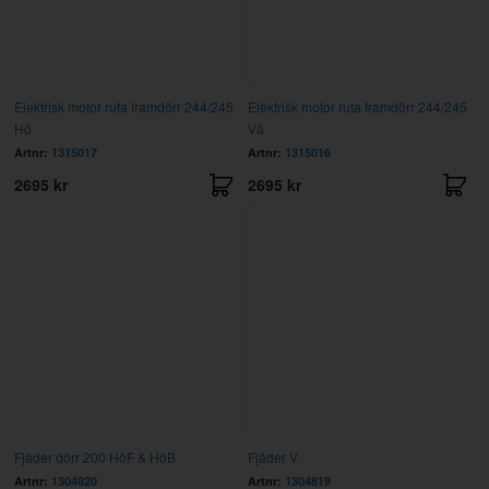
Elektrisk motor ruta framdörr 244/245
Elektrisk motor ruta framdörr 244/245
Hö
Vä
Artnr:
1315017
Artnr:
1315016
2695 kr
2695 kr
Fjäder dörr 200 HöF & HöB
Fjäder V
Artnr:
1304820
Artnr:
1304819