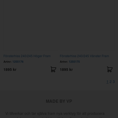
Fönsterhiss 240/245 Höger Fram
Fönsterhiss 240/245 Vänster Fram
Artnr:
1255176
Artnr:
1255175
1895 kr
1895 kr
1
2
3
MADE BY VP
Vi tillverkar och tar själva fram nya verktyg för att producera