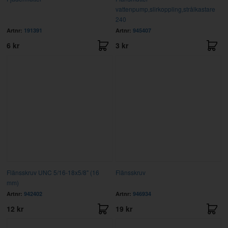
vattenpump,slirkoppling,strålkastare
240
Artnr:
191391
Artnr:
945407
6 kr
3 kr
Flänsskruv UNC 5/16-18x5/8" (16
Flänsskruv
mm)
Artnr:
942402
Artnr:
946934
12 kr
19 kr