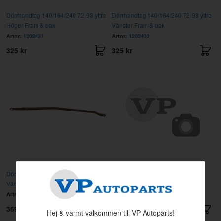
Dörrhandtag 140/164/240 72-93 yttre
Dörrhandtag 140/164/240 72-93 yttre
Höger Fram & bak
Vänster Fram & bak
Artnr:
1202431
Artnr:
1202430
325 kr
325 kr
Dörröppnare 140 1974/240 75-78
Dörröppnare 142 1974 Vänster
Vänster
Artnr:
1213385
Artnr:
1213389
369 kr
295 kr
Hej & varmt välkommen till VP Autoparts!