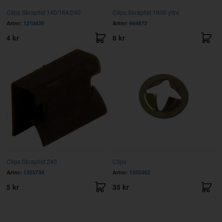
Clips Skraplist 140/164/240
Clips Skraplist 1800 yttre
Artnr:
1210439
Artnr:
664872
4 kr
8 kr
Clips Skraplist 240
Clips
Artnr:
1323734
Artnr:
1255462
5 kr
35 kr