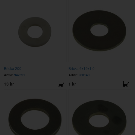
Bricka 200
Bricka 6x19x1,0
Artnr:
947391
Artnr:
960140
13 kr
1 kr