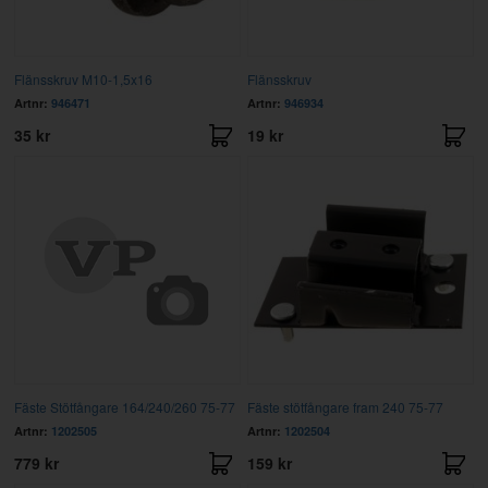
Flänsskruv M10-1,5x16
Flänsskruv
Artnr:
946471
Artnr:
946934
35 kr
19 kr
Fäste Stötfångare 164/240/260 75-77
Fäste stötfångare fram 240 75-77
Artnr:
1202505
Artnr:
1202504
779 kr
159 kr