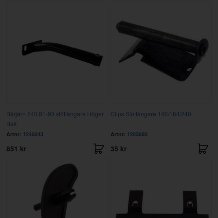
Bärjärn 240 81-93 stötfångare Höger
Clips Stötfångare 140/164/240
Bak
Artnr:
1246043
Artnr:
1203680
851 kr
35 kr