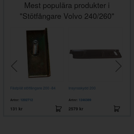
Mest populära produkter i
"Stötfångare Volvo 240/260"
5-77
Fästplåt stötfångare 200 -84
Insynsskydd 200
Kons
Artnr:
1202712
Artnr:
1246389
Artn
131 kr
2579 kr
135