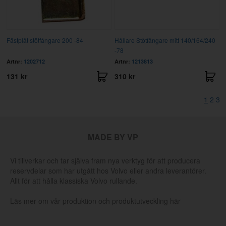
Fästplåt stötfångare 200 -84
Hållare Stötfångare mitt 140/164/240
-78
Artnr:
1202712
Artnr:
1213813
131 kr
310 kr
1
2
3
MADE BY VP
Vi tillverkar och tar själva fram nya verktyg för att producera
reservdelar som har utgått hos Volvo eller andra leverantörer.
Allt för att hålla klassiska Volvo rullande.
Läs mer om vår produktion och produktutveckling här