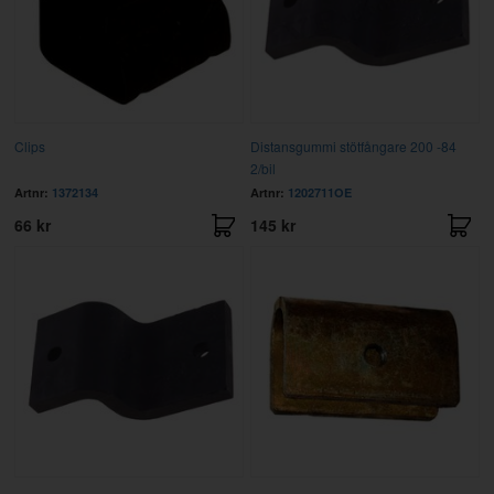
Clips
Distansgummi stötfångare 200 -84
2/bil
Artnr:
1372134
Artnr:
1202711OE
66 kr
145 kr