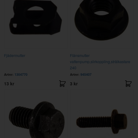
Fjädermutter
Flänsmutter
vattenpump,slirkoppling,strålkastare
240
Artnr:
1304770
Artnr:
945407
13 kr
3 kr