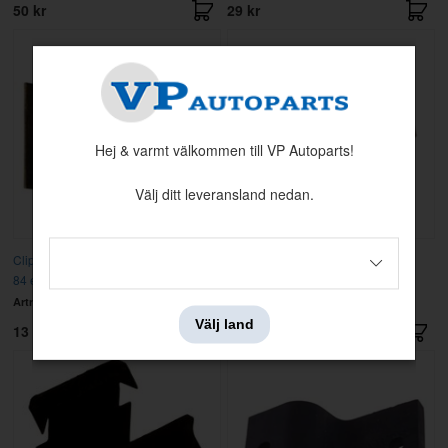
50 kr
29 kr
Hej & varmt välkommen till VP Autoparts!
Välj ditt leveransland nedan.
Clips stötfångare bak 200 75-84 (79-
Clips
84 endast 5d)
Artnr:
1203156
Artnr:
1315643
Välj land
13 kr
35 kr