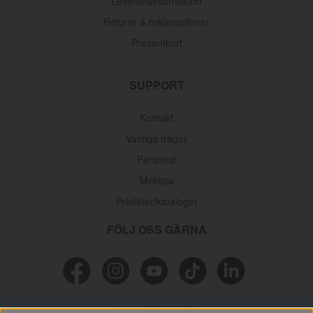
Leveransinformation
Returer & reklamationer
Presentkort
SUPPORT
Kontakt
Vanliga frågor
Personal
Mektips
Prislistor/kataloger
FÖLJ OSS GÄRNA
NYHETSBREV