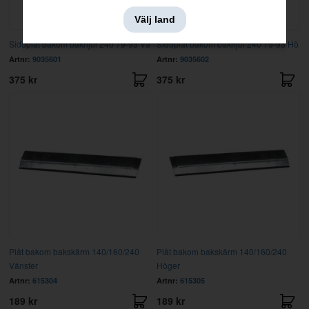
Välj land
Sidoplåt bakom bakhjul 240 79-93 Vä
Sidoplåt bakom bakhjul 240 79-93 Hö
Artnr:
9035601
Artnr:
9035602
375 kr
375 kr
Plåt bakom bakskärm 140/160/240
Plåt bakom bakskärm 140/160/240
Vänster
Höger
Artnr:
615304
Artnr:
615305
189 kr
189 kr