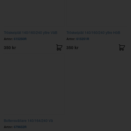
Tröskelplåt 140/160/240 yttre VäB
Tröskelplåt 140/160/240 yttre HöB
Artnr:
615250R
Artnr:
615251R
350 kr
350 kr
Bottensvällare 140/164/240 Vä
Artnr:
679652R