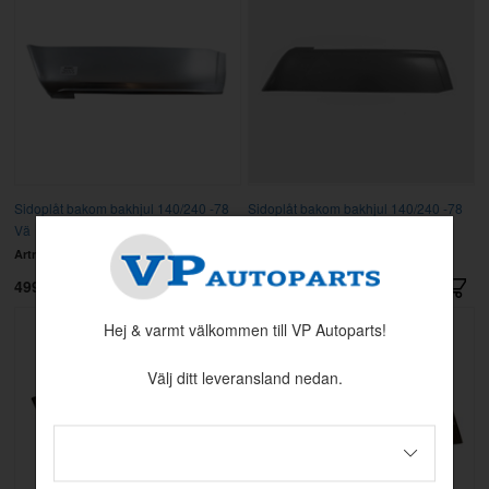
Sidoplåt bakom bakhjul 140/240 -78
Sidoplåt bakom bakhjul 140/240 -78
Vä
Hö
Artnr:
9030601
Artnr:
9030602
499 kr
500 kr
Hej & varmt välkommen till VP Autoparts!
Välj ditt leveransland nedan.