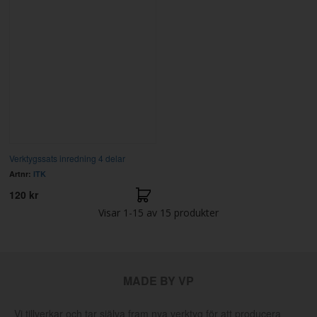
Verktygssats inredning 4 delar
Artnr:
ITK
120 kr
Visar
1-15
av
15
produkter
MADE BY VP
Vi tillverkar och tar själva fram nya verktyg för att producera