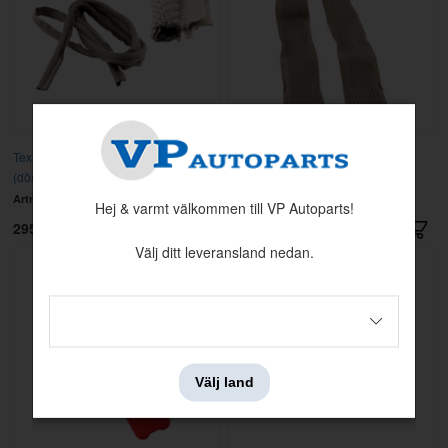
Textillist PV/Duett grå
Tygband A-stolpe PV/Duett Grå
(dörrgång/kaross)
(dörrgång 80 cm)
Artnr:
98284
Artnr:
98285
Hej & varmt välkommen till VP Autoparts!
295 kr
95 kr
Välj ditt leveransland nedan.
Välj land