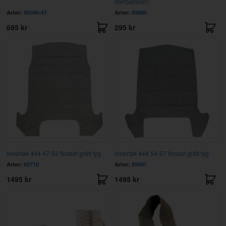
dörrpaneler)
Artnr:
95040-41
Artnr:
93880
695 kr
295 kr
Innertak 444 47-53 flossat grått tyg
Innertak 444 54-57 flossat grått tyg
Artnr:
92710
Artnr:
95997
1495 kr
1495 kr