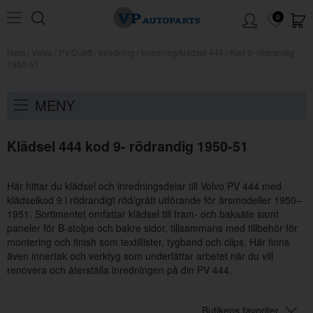
0
Hem
/
Volvo
/
PV/Duett
/
Inredning
/
Inredning/klädsel 444
/
Kod 9- rödrandig
1950-51
MENY
Klädsel 444 kod 9- rödrandig 1950-51
Här hittar du klädsel och inredningsdelar till Volvo PV 444 med
klädselkod 9 i rödrandigt röd/grått utförande för årsmodeller 1950–
1951. Sortimentet omfattar klädsel till fram- och baksäte samt
paneler för B-stolpe och bakre sidor, tillsammans med tillbehör för
montering och finish som textillister, tygband och clips. Här finns
även innertak och verktyg som underlättar arbetet när du vill
renovera och återställa inredningen på din PV 444.
Butikens favoriter