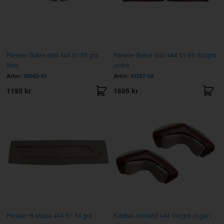
Paneler Bakre sida 444 51-55 grå
Paneler Bakre sida 444 51-55 röd/grå
övre
undre
Artnr:
95042-43
Artnr:
94557-58
1195 kr
1695 kr
Paneler B-stolpe 444 51-54 grå
Klädsel Armstöd 444 röd/grå (ingår i