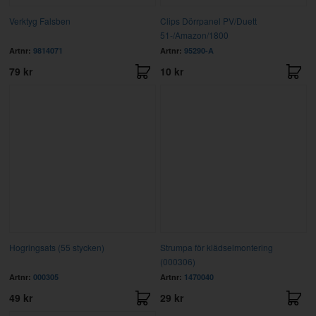
Verktyg Falsben
Clips Dörrpanel PV/Duett
51-/Amazon/1800
Artnr:
9814071
Artnr:
95290-A
79 kr
10 kr
Hogringsats (55 stycken)
Strumpa för klädselmontering
(000306)
Artnr:
000305
Artnr:
1470040
49 kr
29 kr