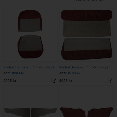
Klädsel Framsäte 444 51-55 röd/grå
Klädsel Baksäte 444 51-55 röd/grå
Artnr:
94951-53
Artnr:
95720-36
2995 kr
3995 kr