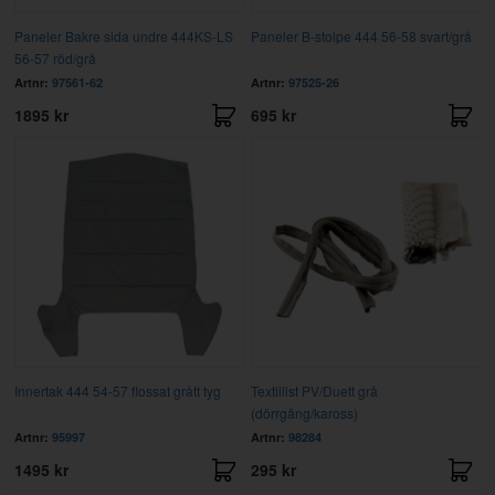
Paneler Bakre sida undre 444KS-LS
Paneler B-stolpe 444 56-58 svart/grå
56-57 röd/grå
Artnr:
97561-62
Artnr:
97525-26
1895 kr
695 kr
Innertak 444 54-57 flossat grått tyg
Textillist PV/Duett grå
(dörrgång/kaross)
Artnr:
95997
Artnr:
98284
1495 kr
295 kr