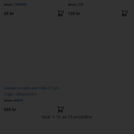
Artnr:
1470040
Artnr:
ITK
29 kr
120 kr
Klädsel Armstöd 444 1956-57 grå
(ingår i dörrpaneler)
Artnr:
93875
295 kr
Visar
1-15
av
15
produkter