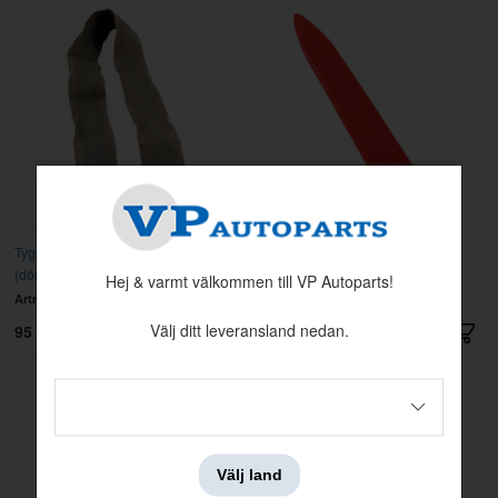
Tygband A-stolpe PV/Duett Grå
Verktyg Falsben
(dörrgång 80 cm)
Hej & varmt välkommen till VP Autoparts!
Artnr:
98285
Artnr:
9814071
Välj ditt leveransland nedan.
95 kr
79 kr
Välj land