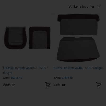
Butikens favoriter
Klädsel Framsäte 444KS-LS 56-57
Klädsel Baksäte 444K-L 56-57 röd/grå
röd/grå
Artnr:
96914-15
Artnr:
97104-12
2995 kr
3150 kr