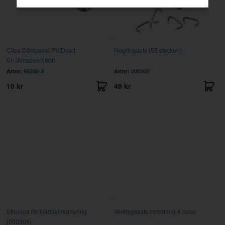
Clips Dörrpanel PV/Duett
Hogringsats (55 stycken)
51-/Amazon/1800
Artnr:
95290-A
Artnr:
000305
10 kr
49 kr
Strumpa för klädselmontering
Verktygssats inredning 4 delar
(000306)