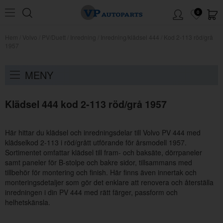
0
Hem
/
Volvo
/
PV/Duett
/
Inredning
/
Inredning/klädsel 444
/
Kod 2-113 röd/grå
1957
MENY
Klädsel 444 kod 2-113 röd/grå 1957
Här hittar du klädsel och inredningsdelar till Volvo PV 444 med
klädselkod 2-113 i röd/grått utförande för årsmodell 1957.
Sortimentet omfattar klädsel till fram- och baksäte, dörrpaneler
samt paneler för B-stolpe och bakre sidor, tillsammans med
tillbehör för montering och finish. Här finns även innertak och
monteringsdetaljer som gör det enklare att renovera och återställa
inredningen i din PV 444 med rätt färger, passform och
helhetskänsla.