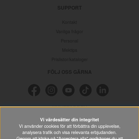
SUPPORT
Kontakt
Vanliga frågor
Personal
Mektips
Prislistor/kataloger
FÖLJ OSS GÄRNA
NYHETSBREV
Vi värdesätter din integritet
Missa inga erbjudanden, information och nyttiga tips & tricks
Vi använder cookies för att förbättra din upplevelse,
kring din hobby.
analysera trafik och visa relevanta erbjudanden.
Genom att klicka på "Acceptera alla" godkänner du att