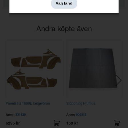
KVALITETSINFORMATION
Välj land
Andra köpte även
Panelsats 1800E beige/brun
Stoppning Hjulhus
Artnr:
331629
Artnr:
000349
6295 kr
159 kr