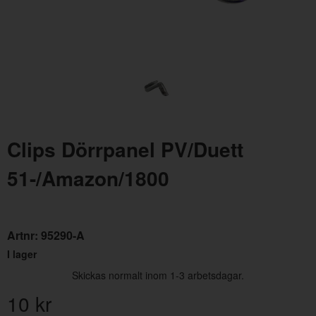
Clips Dörrpanel PV/Duett
Papp Torped 544/210 grå Höger A-stolpe
Pin
51-/Amazon/1800
Artnr:
659513
Art
169 kr
35 
Artnr:
95290-A
I lager
Skickas normalt inom 1-3 arbetsdagar.
10
kr