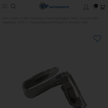
0
Hem
/
Volvo
/
P1800
/
Inredning
/
Inredning/Klädsel 1800E
/
Kod 331-629
beige/brun 1970-71
/
Clips Dörrpanel PV/Duett 51-/Amazon/1800
×
Kanske någon av dessa produkter
kan intressera dig?