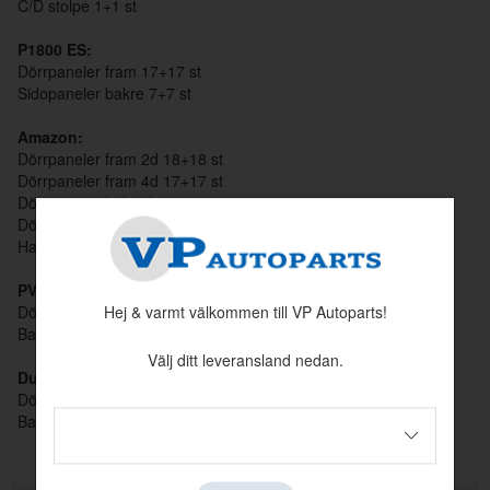
C/D stolpe 1+1 st
P1800 ES:
Dörrpaneler fram 17+17 st
Sidopaneler bakre 7+7 st
Amazon:
Dörrpaneler fram 2d 18+18 st
Dörrpaneler fram 4d 17+17 st
Dörrpaneler bak 4d 13+13 st
Dörrpaneler bak 2d 11+11st
Hatthylla 10 st
PV 1951-66:
Dörrpaneler fram 27+27 st
Hej & varmt välkommen till VP Autoparts!
Bak 8+8 st
Välj ditt leveransland nedan.
Duett:
Dörrpanel fram 26+26 st
Bakre paneler 15+15 st