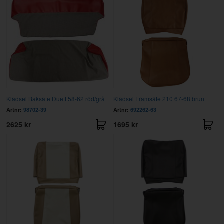
Klädsel Baksäte Duett 58-62 röd/grå
Klädsel Framsäte 210 67-68 brun
Artnr:
98702-39
Artnr:
692262-63
2625 kr
1695 kr