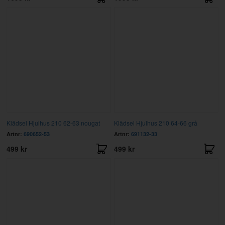
Klädsel Hjulhus 210 62-63 nougat
Klädsel Hjulhus 210 64-66 grå
Artnr:
690652-53
Artnr:
691132-33
499 kr
499 kr