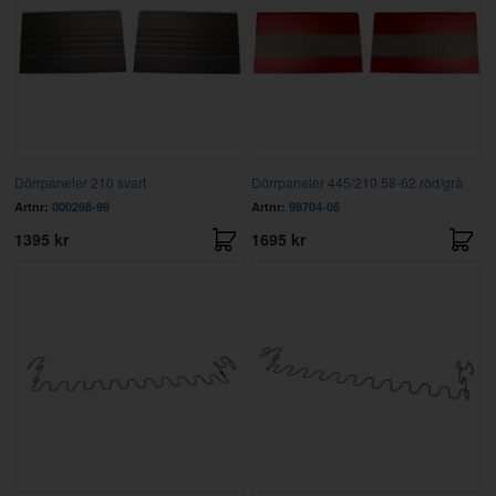
Dörrpaneler 210 svart
Dörrpaneler 445/210 58-62 röd/grå
Artnr:
000298-99
Artnr:
98704-05
1395 kr
1695 kr