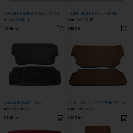
Klädsel Baksäte 210 62-63 nougat
Klädsel Baksäte 210 64-66 grå
Artnr:
690642-43
Artnr:
691124-25
1995 kr
1995 kr
Klädsel Baksäte 210 svart
Klädsel Baksäte 210M-P 66-68 brun
Artnr:
000286-87
Artnr:
692264-65
2495 kr
1995 kr