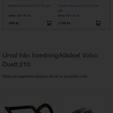
Klädsel Hjulhus 210 64-66 grå
Paneler Bakre sida 210 63-64
Fjäd
grå
Artnr:
691132-33
Artnr:
691130-31
Artn
499 kr
1195 kr
129
Urval från Inredning/klädsel Volvo
Duett 210
Klicka på respektive kategori för att se komplett urval.