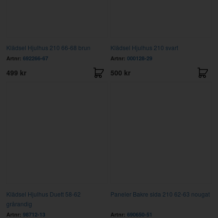
Klädsel Hjulhus 210 66-68 brun
Klädsel Hjulhus 210 svart
Artnr:
692266-67
Artnr:
000128-29
499 kr
500 kr
Klädsel Hjulhus Duett 58-62
Paneler Bakre sida 210 62-63 nougat
grårandig
Artnr:
98712-13
Artnr:
690650-51