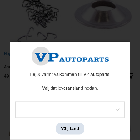
Hogringsats (55 stycken)
Karosseribricka (för paneler mm)
försänkt #6
Artnr:
000305
Artnr:
91944
Hej & varmt välkommen till VP Autoparts!
49 kr
3 kr
Välj ditt leveransland nedan.
Välj land