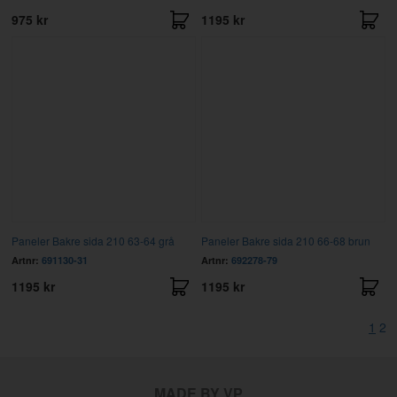
975 kr
1195 kr
Paneler Bakre sida 210 63-64 grå
Paneler Bakre sida 210 66-68 brun
Artnr:
691130-31
Artnr:
692278-79
1195 kr
1195 kr
1
2
MADE BY VP