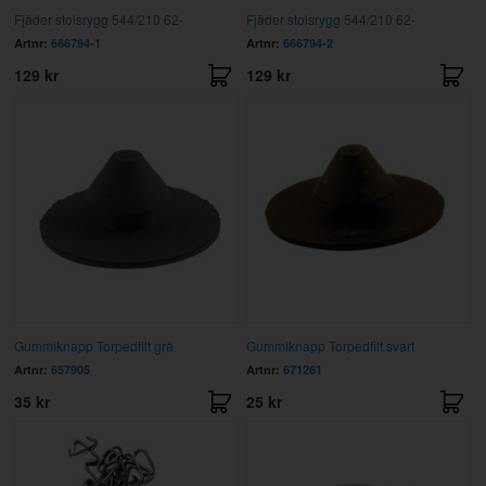
Fjäder stolsrygg 544/210 62-
Fjäder stolsrygg 544/210 62-
Artnr:
666794-1
Artnr:
666794-2
129 kr
129 kr
Gummiknapp Torpedfilt grå
Gummiknapp Torpedfilt svart
Artnr:
657905
Artnr:
671261
35 kr
25 kr