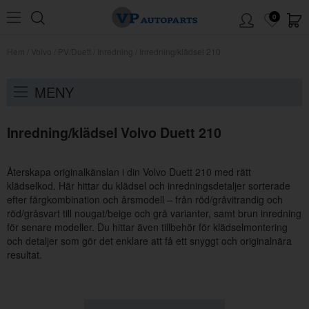
0
Hem
/
Volvo
/
PV/Duett
/
Inredning
/
Inredning/klädsel 210
MENY
Inredning/klädsel Volvo Duett 210
Återskapa originalkänslan i din Volvo Duett 210 med rätt
klädselkod. Här hittar du klädsel och inredningsdetaljer sorterade
efter färgkombination och årsmodell – från röd/gråvitrandig och
röd/gråsvart till nougat/beige och grå varianter, samt brun inredning
för senare modeller. Du hittar även tillbehör för klädselmontering
och detaljer som gör det enklare att få ett snyggt och originalnära
resultat.