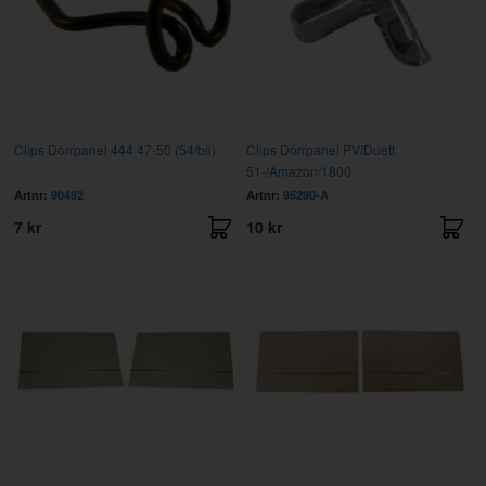
Clips Dörrpanel 444 47-50 (54/bil)
Clips Dörrpanel PV/Duett
51-/Amazon/1800
Artnr:
90492
Artnr:
95290-A
7 kr
10 kr