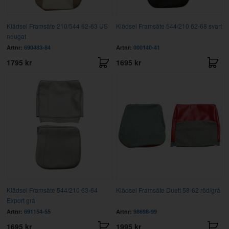
Klädsel Framsäte 210/544 62-63 US
Klädsel Framsäte 544/210 62-68 svart
nougat
Artnr:
690483-84
Artnr:
000140-41
1795 kr
1695 kr
Klädsel Framsäte 544/210 63-64
Klädsel Framsäte Duett 58-62 röd/grå
Export grå
Artnr:
691154-55
Artnr:
98698-99
1695 kr
1995 kr