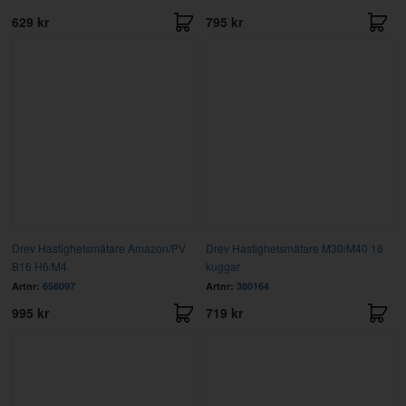
629 kr
795 kr
Drev Hastighetsmätare Amazon/PV
Drev Hastighetsmätare M30/M40 16
B16 H6/M4
kuggar
Artnr:
658097
Artnr:
380164
995 kr
719 kr