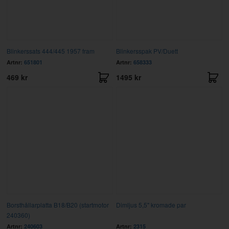
Blinkerssats 444/445 1957 fram
Blinkersspak PV/Duett
Artnr:
651801
Artnr:
658333
469 kr
1495 kr
Borsthållarplatta B18/B20 (startmotor
Dimljus 5,5" kromade par
240360)
Artnr:
240603
Artnr:
2315