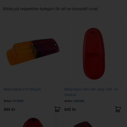
Klicka på respektive kategori för att se komplett urval.
Bakljusglas 210 rött/gult
Bakljusglas 544 utan sarg USA -ch
344443
Artnr:
673086
Artnr:
658398
595 kr
895 kr