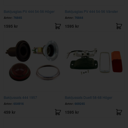
Bakljusglas PV 444 54-56 Höger
Bakljusglas PV 444 54-56 Vänster
Artnr:
76845
Artnr:
76844
1595 kr
1595 kr
Bakljussats 444 1957
Bakljussats Duett 58-68 Höger
Artnr:
654916
Artnr:
669245
459 kr
1595 kr