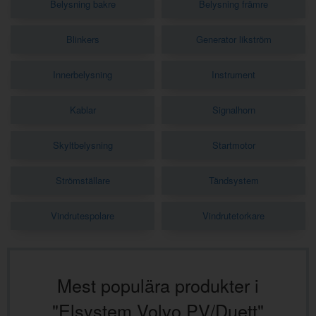
Belysning bakre
Belysning främre
Blinkers
Generator likström
Innerbelysning
Instrument
Kablar
Signalhorn
Skyltbelysning
Startmotor
Strömställare
Tändsystem
Vindrutespolare
Vindrutetorkare
Mest populära produkter i
"Elsystem Volvo PV/Duett"