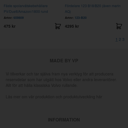
Fäste spolarvätskebehållare
Fördelare 123 B18/B20 (även marin
PV/Duett/Amazon/1800 rund
AQ)
Artnr:
659809
Artnr:
123-B20
475 kr
4295 kr
1
2
3
MADE BY VP
Vi tillverkar och tar själva fram nya verktyg för att producera
reservdelar som har utgått hos Volvo eller andra leverantörer.
Allt för att hålla klassiska Volvo rullande.
Läs mer om vår produktion och produktutveckling här
INFORMATION