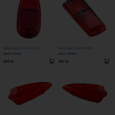
Bakljusglas 544 utan sarg
Bakljusglas Duett 58-68
Artnr:
658399
Artnr:
658588
695 kr
595 kr