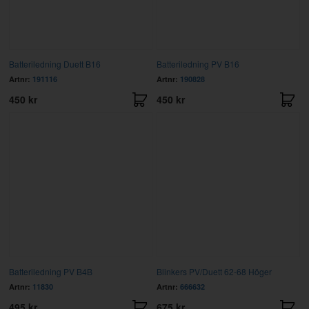
Batteriledning Duett B16
Batteriledning PV B16
Artnr:
191116
Artnr:
190828
450 kr
450 kr
Batteriledning PV B4B
Blinkers PV/Duett 62-68 Höger
Artnr:
11830
Artnr:
666632
495 kr
675 kr