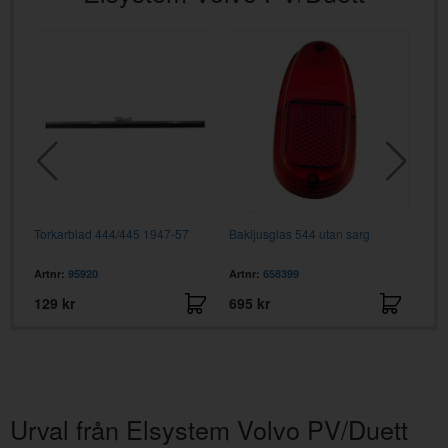
ter
Torkarblad 444/445 1947-57
Bakljusglas 544 utan sarg
Tork
196
Artnr:
95920
Artnr:
658399
Artn
129 kr
695 kr
195
Urval från Elsystem Volvo PV/Duett