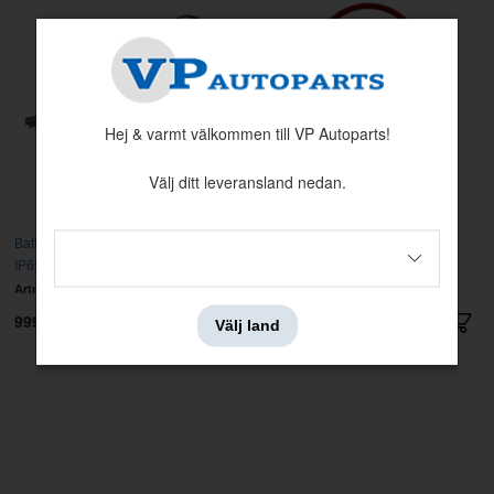
Hej & varmt välkommen till VP Autoparts!
Välj ditt leveransland nedan.
Batteriladdare Victron Blue Smart
Batteriledning 544/210 B18/B20
IP65s laddare 12/5
Artnr:
BPC120533034R
Artnr:
192216
999 kr
450 kr
Välj land