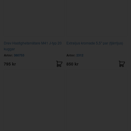
Drev Hastighetsmätare M41 J-typ 20
Extraljus kromade 5,5" par (fjärrljus)
kuggar
Artnr:
380753
Artnr:
2312
795 kr
850 kr