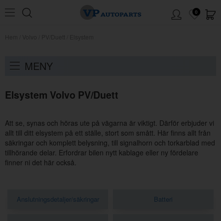
0
Hem
/
Volvo
/
PV/Duett
/
Elsystem
MENY
Elsystem Volvo PV/Duett
Att se, synas och höras ute på vägarna är viktigt. Därför erbjuder vi
allt till ditt elsystem på ett ställe, stort som smått. Här finns allt från
säkringar och komplett belysning, till signalhorn och torkarblad med
tillhörande delar. Erfordrar bilen nytt kablage eller ny fördelare
finner ni det här också.
Anslutningsdetaljer/säkringar
Batteri