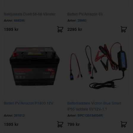
Bakljussats Duett 58-68 Vänster
Batteri PV/Amazon 6V
Artnr:
669246
Artnr:
28980
1595 kr
2295 kr
Batteri PV/Amazon/P1800 12V
Batteriladdare Victron Blue Smart
IP65 laddare 6V/12V-1.1
Artnr:
261012
Artnr:
BPC120134034R
1595 kr
799 kr