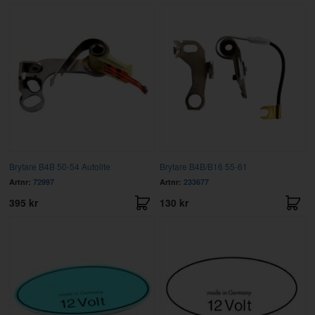
Brytare B4B 50-54 Autolite
Brytare B4B/B16 55-61
Artnr:
72997
Artnr:
233677
395 kr
130 kr