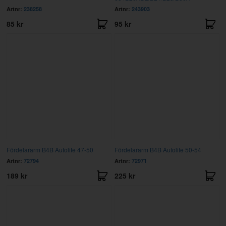
Artnr:
238258
Artnr:
243903
85 kr
95 kr
Fördelararm B4B Autolite 47-50
Fördelararm B4B Autolite 50-54
Artnr:
72794
Artnr:
72971
189 kr
225 kr