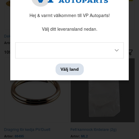
Hej & varmt välkommen till VP Autoparts!
Välj ditt leveransland nedan.
Dekalsats B18B/D 62-66
Dekalsats B18B/D 67-70
Artnr:
184
Artnr:
185
109 kr
105 kr
Välj land
Dragring för kedja PV/Duett
Fett kamnock fördelare (2g)
Artnr:
88495
Artnr:
ML2