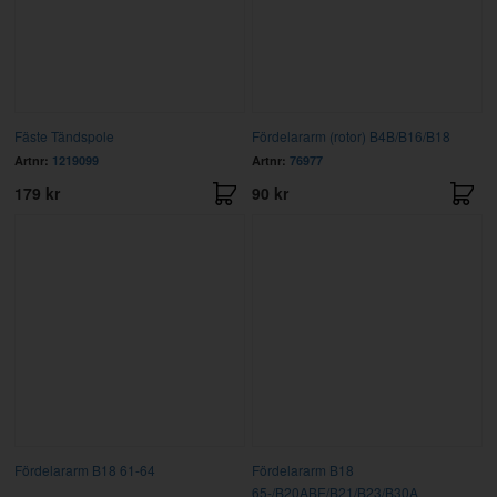
Fäste Tändspole
Fördelararm (rotor) B4B/B16/B18
Artnr:
1219099
Artnr:
76977
179 kr
90 kr
Fördelararm B18 61-64
Fördelararm B18
65-/B20ABE/B21/B23/B30A