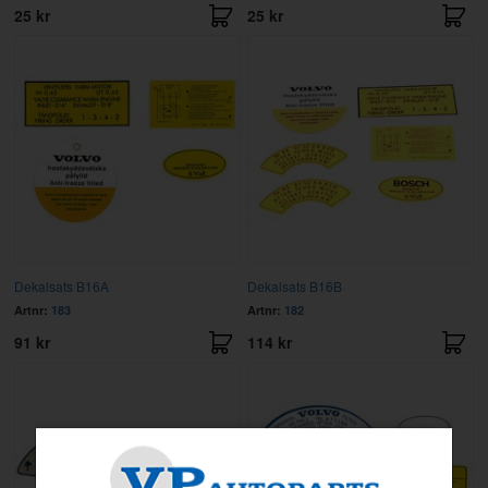
25 kr
25 kr
Dekalsats B16A
Dekalsats B16B
Artnr:
183
Artnr:
182
91 kr
114 kr