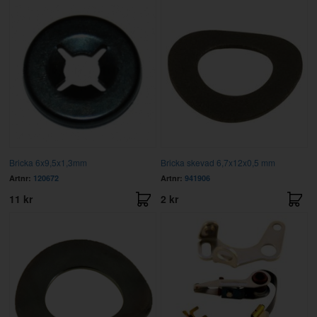
Bricka 6x9,5x1,3mm
Bricka skevad 6,7x12x0,5 mm
Artnr:
120672
Artnr:
941906
11 kr
2 kr