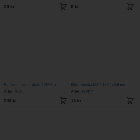
20 kr
9 kr
Fett kamnock fördelare (42,5g)
Fjäderbricka M4 4,1x7,1x0,9 mm
Artnr:
ML1
Artnr:
955917
249 kr
13 kr