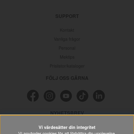
SUPPORT
Kontakt
Vanliga frågor
Personal
Mektips
Prislistor/kataloger
FÖLJ OSS GÄRNA
NYHETSBREV
Missa inga erbjudanden, information och nyttiga tips & tricks
Vi värdesätter din integritet
kring din hobby.
Vi använder cookies för att förbättra din upplevelse,