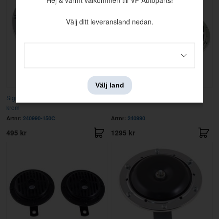
Hej & varmt välkommen till VP Autoparts!
Välj ditt leveransland nedan.
Välj land
Signalhorn 12V 150 mm universal
Signalhorn 12V Bosch kromade
krom
Artnr:
240990-150C
Artnr:
240990
495 kr
1295 kr