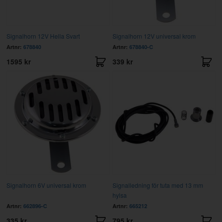
Signalhorn 12V Hella Svart
Signalhorn 12V universal krom
Artnr:
678840
Artnr:
678840-C
1595 kr
339 kr
Signalhorn 6V universal krom
Signalledning för tuta med 13 mm
hylsa
Artnr:
662896-C
Artnr:
665212
335 kr
795 kr