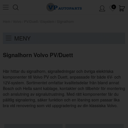
0
Hem
/
Volvo
/
PV/Duett
/
Elsystem
/
Signalhorn
MENY
Signalhorn Volvo PV/Duett
Här hittar du signalhorn, signalledningar och övriga elektriska
komponenter till Volvo PV och Duett, anpassade för både 6V- och
12V-system. Sortimentet omfattar kvalitetsdelar från bland annat
Bosch och Hella samt kablage, kontakter och tillbehör för montering
och anslutning av signalutrustning. Med rätt komponenter får du
pålitlig signalering, säker funktion och en lösning som passar lika
bra vid renovering som vid uppgradering av din klassiska Volvo.