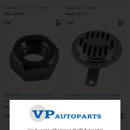
Kabelsko b=7,6 1=7,7 Hona
Mutter M8-1,25x6,2
Artnr:
956954
Artnr:
955782
5 kr
1 kr
Mutter UNC 5/16-18 h=6,5 mm
Signalhorn 12V 105 mm universal
grenrör mm
krom
Artnr:
955826
Artnr:
240990-105C
3 kr
395 kr