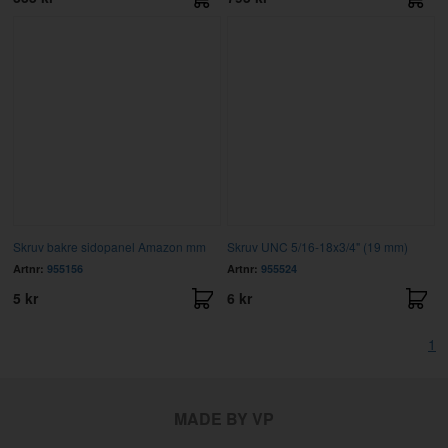
Skruv bakre sidopanel Amazon mm
Skruv UNC 5/16-18x3/4" (19 mm)
Artnr:
955156
Artnr:
955524
5 kr
6 kr
1
MADE BY VP