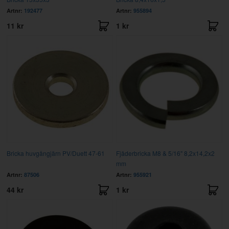
Artnr:
192477
Artnr:
955894
11 kr
1 kr
Bricka huvgångjärn PV/Duett 47-61
Fjäderbricka M8 & 5/16" 8,2x14,2x2
mm
Artnr:
87506
Artnr:
955921
44 kr
1 kr