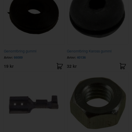
Genomföring gummi
Genomföring Kaross gummi
Artnr:
66089
Artnr:
40136
19 kr
32 kr