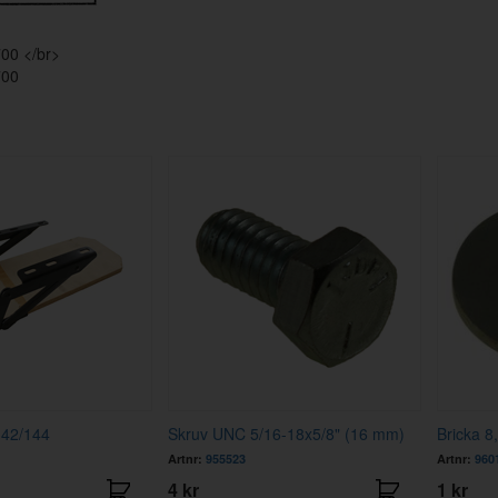
00 </br>
700
142/144
Skruv UNC 5/16-18x5/8" (16 mm)
Bricka 8
Artnr:
955523
Artnr:
960
4 kr
1 kr