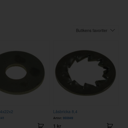
Butikens favoriter
,4x22x2
Låsbricka 8,4
141
Artnr:
955949
1 kr