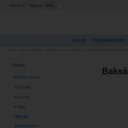
Moms:
Välj land
VOLVO
FORD/MERCURY
Hem
/
Volvo
/
140/164
/
Inredning
/
Inre utrustning
/
Baksäte med monteringsde
Volvo
Baksä
Motorer Volvo
PV/Duett
Amazon
P1800
140/164
Bromssystem