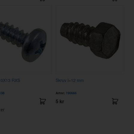
10X13 RXS
Skruv l=12 mm
138
Artnr:
190666
5 kr
ter