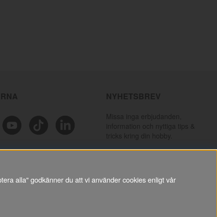
ÄRNA
NYHETSBREV
Missa inga erbjudanden,
information och nyttiga tips &
tricks kring din hobby.
PRENUMERERA
tera alla" godkänner du att vi använder cookies enligt vår