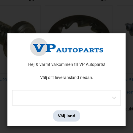
Hej & varmt välkommen till VP Autoparts!
Välj ditt leveransland nedan.
4-20x1/2" (13 mm)
Tandbricka 6,5x12,1x0,6 mm
Skruv B
Artnr:
940155
Artnr:
955
1 kr
1 kr
Visar
1-8
av
8
produk
Välj land