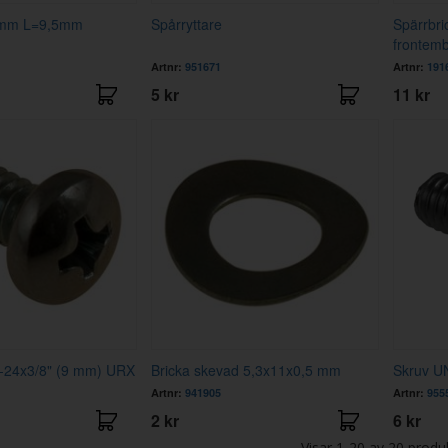
2mm L=9,5mm
Spårryttare
Spärrbri
frontemb
Artnr:
951671
Artnr:
191
5 kr
11 kr
-24x3/8" (9 mm) URX
Bricka skevad 5,3x11x0,5 mm
Skruv U
Artnr:
941905
Artnr:
955
2 kr
6 kr
Visar
1-20
av
20
produ