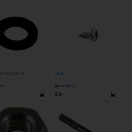
6,5x12x1,5 mm
Skruv
892
Artnr:
955113
2 kr