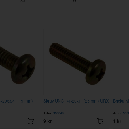
4-20x3/4" (19 mm)
Skruv UNC 1/4-20x1" (25 mm) URX
Bricka M
Artnr:
950049
Artnr:
955
9 kr
1 kr