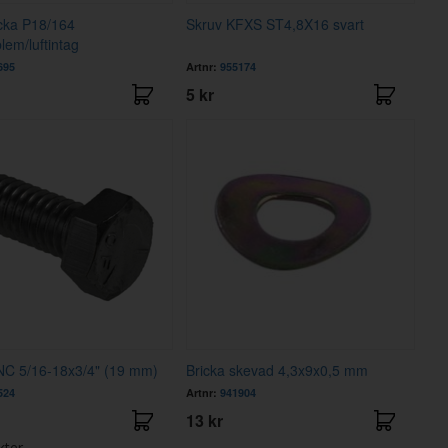
cka P18/164
Skruv KFXS ST4,8X16 svart
lem/luftintag
695
Artnr:
955174
5 kr
NC 5/16-18x3/4" (19 mm)
Bricka skevad 4,3x9x0,5 mm
524
Artnr:
941904
13 kr
kter