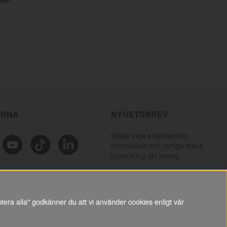
ÄRNA
NYHETSBREV
Missa inga erbjudanden,
information och nyttiga tips &
tricks kring din hobby.
PRENUMERERA
tera alla" godkänner du att vi använder cookies enligt vår