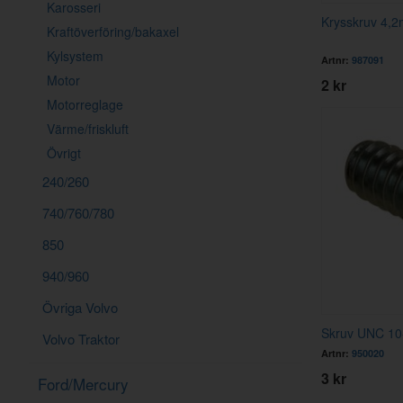
Karosseri
Krysskruv 4,
Kraftöverföring/bakaxel
Kylsystem
Artnr:
987091
Motor
2 kr
Motorreglage
Värme/friskluft
Övrigt
240/260
740/760/780
850
940/960
Övriga Volvo
Skruv UNC 10
Volvo Traktor
Artnr:
950020
3 kr
Ford/Mercury