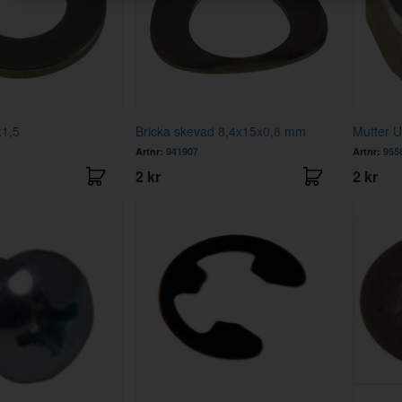
x1,5
Bricka skevad 8,4x15x0,8 mm
Mutter 
Artnr:
941907
Artnr:
955
2 kr
2 kr