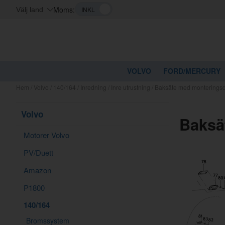
Moms:
Välj land
VOLVO
FORD/MERCURY
Hem
/
Volvo
/
140/164
/
Inredning
/
Inre utrustning
/
Baksäte med monteringsd
Volvo
Baksä
Motorer Volvo
PV/Duett
Amazon
P1800
140/164
Bromssystem