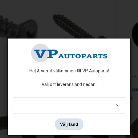
Hej & varmt välkommen till VP Autoparts!
Skruv krysspår runt huvud spetsig
Bricka 
ända
Välj ditt leveransland nedan.
Artnr:
986117
Artnr:
955
2 kr
10 kr
Välj land