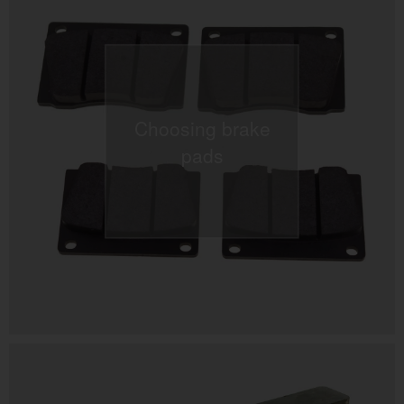
Choosing brake
pads