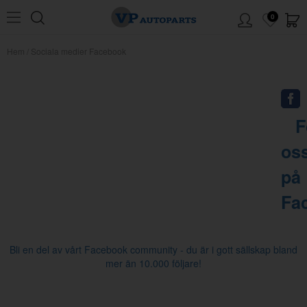
0
Hem
/
Sociala medier Facebook
F
os
på
Fa
Bli en del av vårt Facebook community - du är i gott sällskap bland
mer än 10.000 följare!