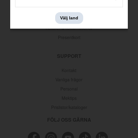
Köpvillkor
Betalningsinformation
Välj land
Leveransinformation
Returer & reklamationer
Presentkort
SUPPORT
Kontakt
Vanliga frågor
Personal
Mektips
Prislistor/kataloger
FÖLJ OSS GÄRNA