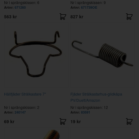
Nr i sprängskissen: 6
Nr i sprängskissen: 9
Artnr:
671260
Artnr:
671739OE
563 kr
827 kr
Hållfjäder Strålkastare 7"
Fjäder Strålkastarhus-glidkåpa
PV/Duett/Amazon
Nr i sprängskissen: 2
Nr i sprängskissen: 12
Artnr:
240147
Artnr:
83591
69 kr
19 kr