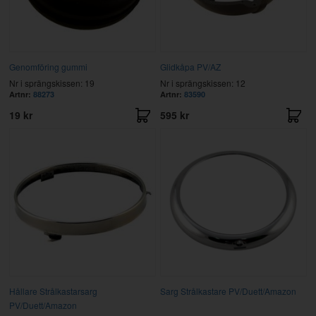
Genomföring gummi
Glidkåpa PV/AZ
Nr i sprängskissen: 19
Nr i sprängskissen: 12
Artnr:
88273
Artnr:
83590
19 kr
595 kr
Hållare Strålkastarsarg
Sarg Strålkastare PV/Duett/Amazon
PV/Duett/Amazon