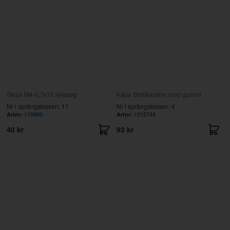
Skruv M4-0,7x15 lyktsarg
Kåpa Strålkastare rund gummi
Nr i sprängskissen: 11
Nr i sprängskissen: 4
Artnr:
115895
Artnr:
1212744
40 kr
93 kr