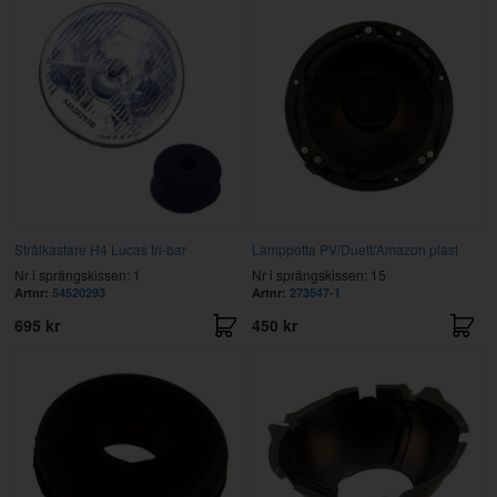
Strålkastare H4 Lucas tri-bar
Lamppotta PV/Duett/Amazon plast
Nr i sprängskissen: 1
Nr i sprängskissen: 15
Artnr:
54520293
Artnr:
273547-1
695 kr
450 kr