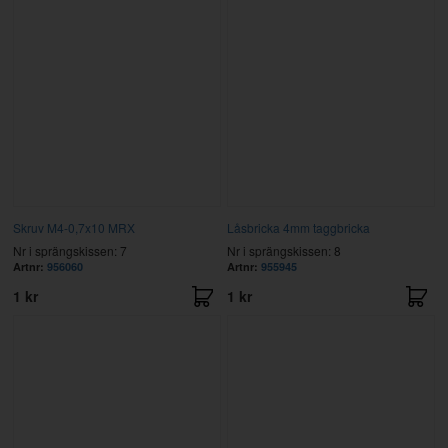
Skruv M4-0,7x10 MRX
Låsbricka 4mm taggbricka
Nr i sprängskissen: 7
Nr i sprängskissen: 8
Artnr:
956060
Artnr:
955945
1 kr
1 kr