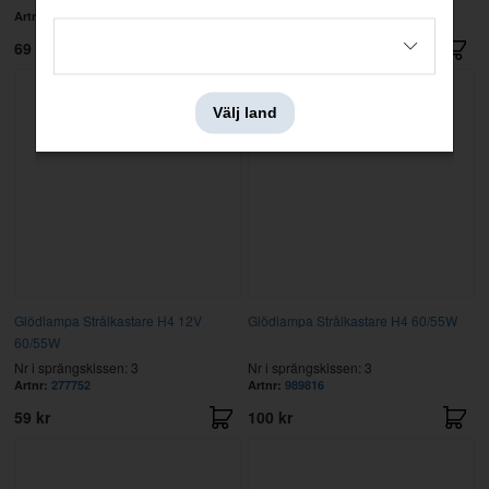
Artnr:
354459
Artnr:
277729
69 kr
15 kr
Välj land
Glödlampa Strålkastare H4 12V
Glödlampa Strålkastare H4 60/55W
60/55W
Nr i sprängskissen: 3
Nr i sprängskissen: 3
Artnr:
277752
Artnr:
989816
59 kr
100 kr