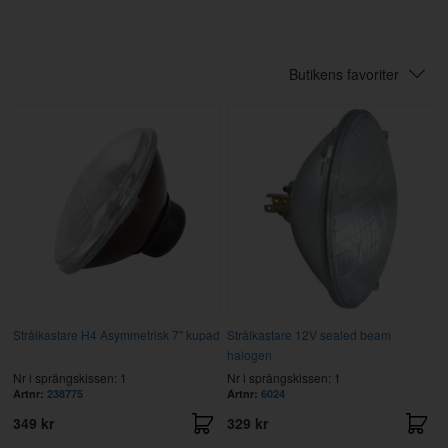
Butikens favoriter
Strålkastare H4 Asymmetrisk 7" kupad
Strålkastare 12V sealed beam
halogen
Nr i sprängskissen: 1
Nr i sprängskissen: 1
Artnr:
238775
Artnr:
6024
349 kr
329 kr