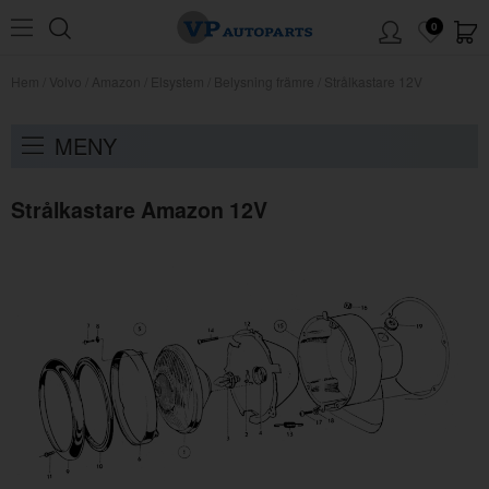
0
Hem
/
Volvo
/
Amazon
/
Elsystem
/
Belysning främre
/
Strålkastare 12V
MENY
Strålkastare Amazon 12V