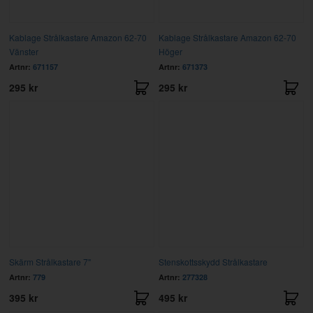
Kablage Strålkastare Amazon 62-70
Kablage Strålkastare Amazon 62-70
Vänster
Höger
Artnr:
671157
Artnr:
671373
295 kr
295 kr
Skärm Strålkastare 7"
Stenskottsskydd Strålkastare
Artnr:
779
Artnr:
277328
395 kr
495 kr