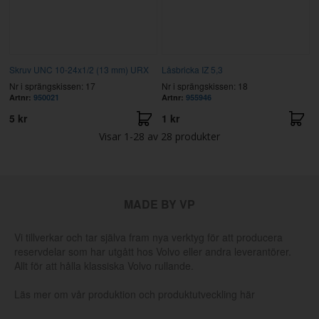
Skruv UNC 10-24x1/2 (13 mm) URX
Låsbricka IZ 5,3
Nr i sprängskissen: 17
Nr i sprängskissen: 18
Artnr:
950021
Artnr:
955946
5 kr
1 kr
Visar
1-28
av
28
produkter
MADE BY VP
Vi tillverkar och tar själva fram nya verktyg för att producera
reservdelar som har utgått hos Volvo eller andra leverantörer.
Allt för att hålla klassiska Volvo rullande.
Läs mer om vår produktion och produktutveckling här