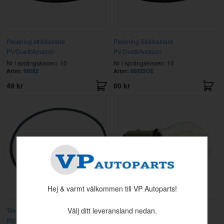
Packning strålkastare
Packning Strålkastare
PV/Duett/Amazon
PV/Duett/Amazon
Nr i sprängskissen: 10
Nr i sprängskissen: 10
Artnr:
88052
Artnr:
88052OE
49 kr
90 kr
Hej & varmt välkommen till VP Autoparts!
Välj ditt leveransland nedan.
Tätningsring lamppotta/kaross
Glödlampa 12V 32w/3w BAY15D
PV/Amazon
Nr i sprängskissen: 3