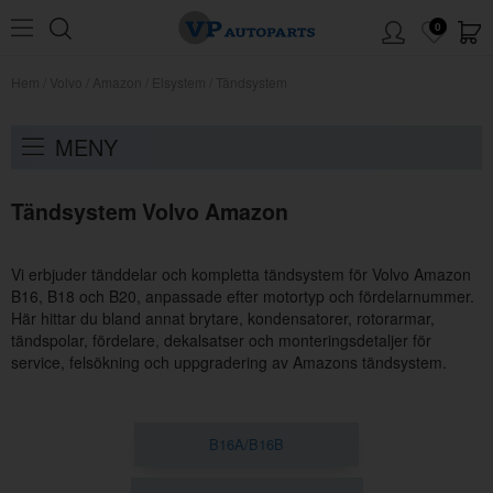
0
Hem
/
Volvo
/
Amazon
/
Elsystem
/
Tändsystem
MENY
Tändsystem Volvo Amazon
Vi erbjuder tänddelar och kompletta tändsystem för Volvo Amazon
B16, B18 och B20, anpassade efter motortyp och fördelarnummer.
Här hittar du bland annat brytare, kondensatorer, rotorarmar,
tändspolar, fördelare, dekalsatser och monteringsdetaljer för
service, felsökning och uppgradering av Amazons tändsystem.
B16A/B16B