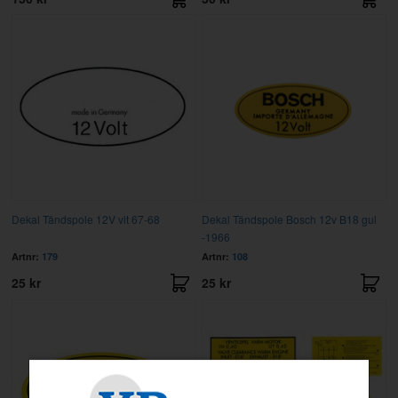
Dekal Tändspole 12V vit 67-68
Dekal Tändspole Bosch 12v B18 gul
-1966
Artnr:
179
Artnr:
108
25 kr
25 kr