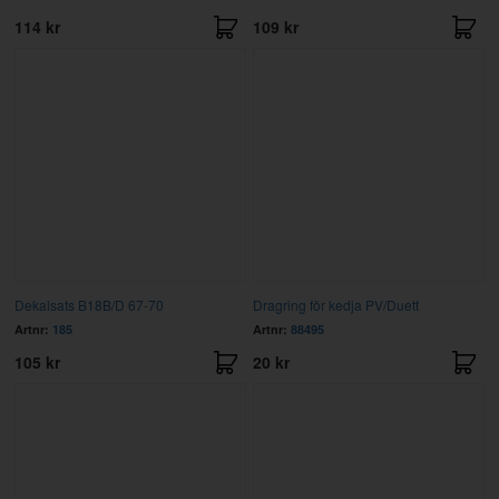
114 kr
109 kr
Dekalsats B18B/D 67-70
Dragring för kedja PV/Duett
Artnr:
185
Artnr:
88495
105 kr
20 kr