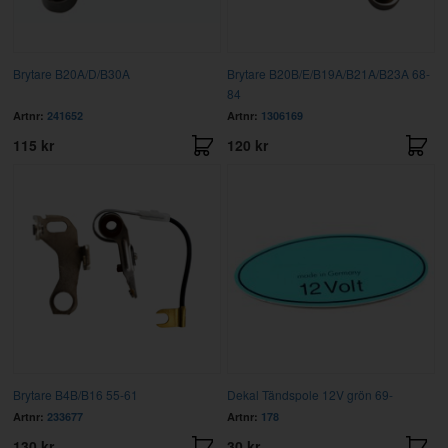
Brytare B20A/D/B30A
Brytare B20B/E/B19A/B21A/B23A 68-
84
Artnr:
241652
Artnr:
1306169
115 kr
120 kr
Brytare B4B/B16 55-61
Dekal Tändspole 12V grön 69-
Artnr:
233677
Artnr:
178
130 kr
30 kr