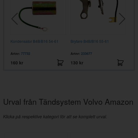
Kondensator B4B/B16 54-61
Brytare B4B/B16 55-61
Tän
Artnr:
77732
Artnr:
233677
Artn
160 kr
130 kr
995
Urval från Tändsystem Volvo Amazon
Klicka på respektive kategori för att se komplett urval.