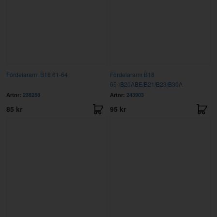
Fördelararm B18 61-64
Fördelararm B18
65-/B20ABE/B21/B23/B30A
Artnr:
238258
Artnr:
243903
85 kr
95 kr