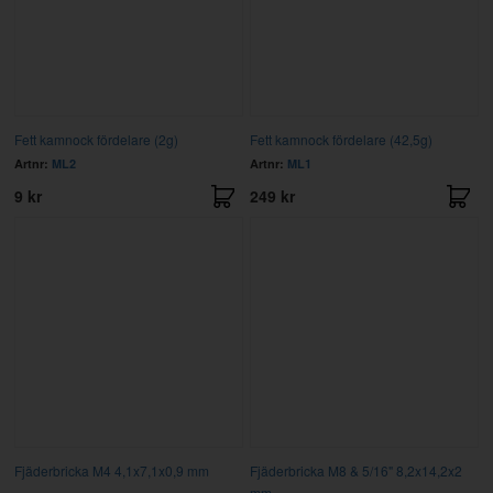
Fett kamnock fördelare (2g)
Fett kamnock fördelare (42,5g)
Artnr:
ML2
Artnr:
ML1
9 kr
249 kr
Fjäderbricka M4 4,1x7,1x0,9 mm
Fjäderbricka M8 & 5/16" 8,2x14,2x2
mm