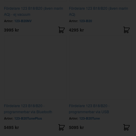
Fördelare 123 B18/B20 (även marin
Fördelare 123 B18/B20 (även marin
AQ) - ej vacuum
AQ)
Artnr:
123-B20NV
Artnr:
123-B20
3995 kr
4295 kr
Fördelare 123 B18/B20 -
Fördelare 123 B18/B20 -
programmerbar via Bluetooth
programmerbar via USB
Artnr:
123-B20TunePlus
Artnr:
123-B20Tune
5495 kr
5095 kr