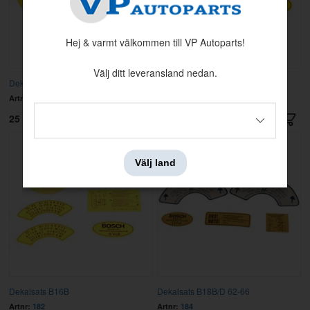
Hej & varmt välkommen till VP Autoparts!
Välj ditt leveransland nedan.
Dekal Tändspole Bosch 6v B16 gul
Dekalsats B16A
Artnr:
107
Artnr:
183
25 kr
91 kr
Välj land
Dekalsats B16B
Dekalsats B18B/D 62-66
Artnr:
182
Artnr:
184