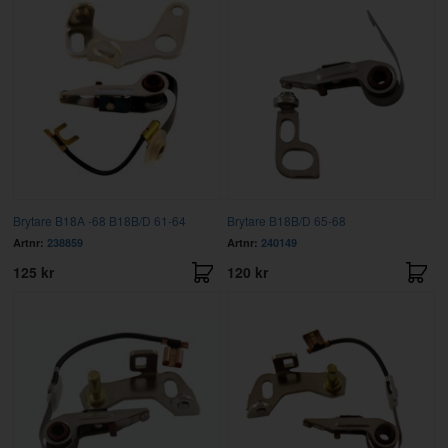
Brytare B18A -68 B18B/D 61-64
Brytare B18B/D 65-68
Artnr:
238859
Artnr:
240149
125 kr
120 kr