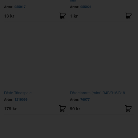
Artnr:
955917
Artnr:
955921
13 kr
1 kr
Fäste Tändspole
Fördelararm (rotor) B4B/B16/B18
Artnr:
1219099
Artnr:
76977
179 kr
90 kr