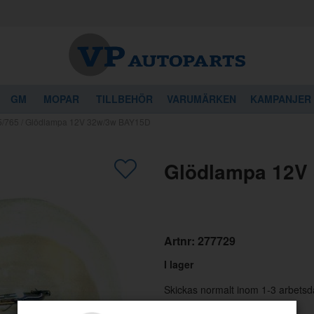
GM
MOPAR
TILLBEHÖR
VARUMÄRKEN
KAMPANJER
5/765
/
Glödlampa 12V 32w/3w BAY15D
gon av dessa produkter kan intressera 
Glödlampa 12V
Artnr:
277729
I lager
Skickas normalt inom 1-3 arbetsd