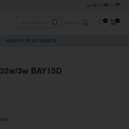
SV
EN
DE
0
0
Logga in
MADE BY VP AUTOPARTS
×
dig?
 32w/3w BAY15D
agar.