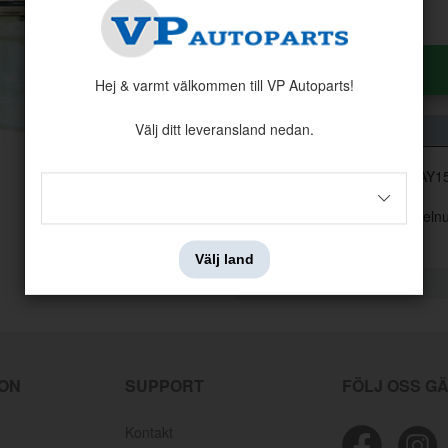
15
kr
Antal:
Styck
Hej & varmt välkommen till VP Autoparts!
Välj ditt leveransland nedan.
Glödlampa 12V 32w/3w BAY1
Denna artikel ersätter artik
Välj land
ION
SUPPORT
FÖLJ OSS G
Kontakt