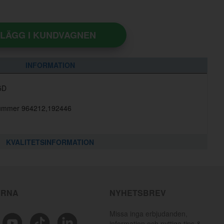
LÄGG I KUNDVAGNEN
INFORMATION
5D
elnummer 964212,192446
KVALITETSINFORMATION
ÄRNA
NYHETSBREV
Missa inga erbjudanden,
information och nyttiga tips &