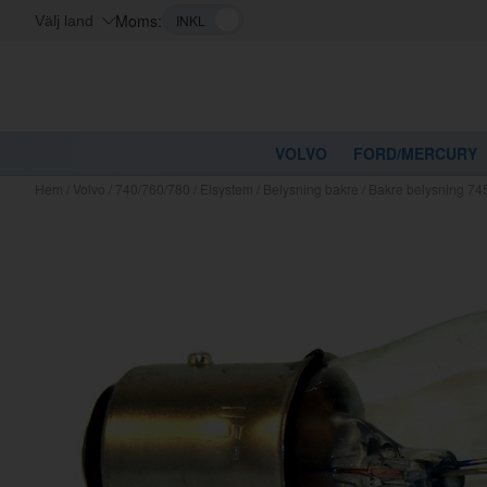
Moms:
Välj land
VOLVO
FORD/MERCURY
Hem
/
Volvo
/
740/760/780
/
Elsystem
/
Belysning bakre
/
Bakre belysning 74
Kanske nå