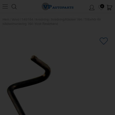
0
Hem
/
Volvo
/
140/164
/
Inredning
/
Inredning/Klädsel 164
/
Tillbehör för
klädselmontering 164
/
Krok Resårband
×
Kanske någon av dessa produkter
kan intressera dig?