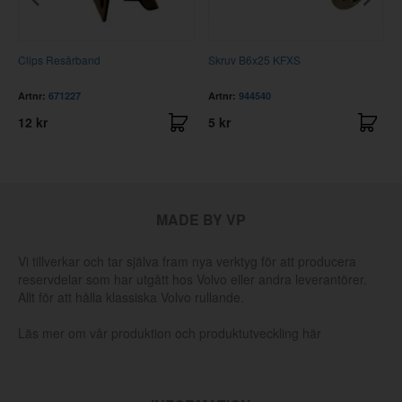
Clips Resårband
Skruv B6x25 KFXS
R
Artnr:
671227
Artnr:
944540
12 kr
5 kr
MADE BY VP
Vi tillverkar och tar själva fram nya verktyg för att producera
reservdelar som har utgått hos Volvo eller andra leverantörer.
Allt för att hålla klassiska Volvo rullande.
Läs mer om vår produktion och produktutveckling här