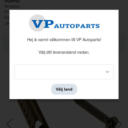
Åtgång:
Amazon:
Framsits 8 st/stol
Framrygg 7 st/stol
1800: Framsits 14 st/stol, Framrygg 14 st/stolBaksäte 16 st
RELATERADE PRODUKTER
Hej & varmt välkommen till VP Autoparts!
KVALITETSINFORMATION
Välj ditt leveransland nedan.
Andra köpte även
Välj land